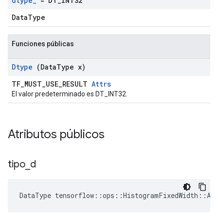
dtype
_
= DT
_
INT32
DataType
Funciones públicas
Dtype
(Data
Type x)
TF_MUST_USE_RESULT
Attrs
El valor predeterminado es DT_INT32.
Atributos públicos
tipo
_
d
DataType
tensorflow
::
ops
::
HistogramFixedWidth
::
At