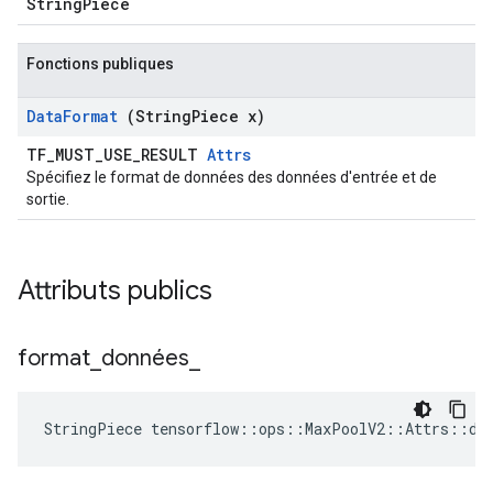
StringPiece
Fonctions publiques
Data
Format
(String
Piece x)
TF_MUST_USE_RESULT
Attrs
Spécifiez le format de données des données d'entrée et de
sortie.
Attributs publics
format
_
données
_
StringPiece tensorflow::ops::MaxPoolV2::Attrs::da