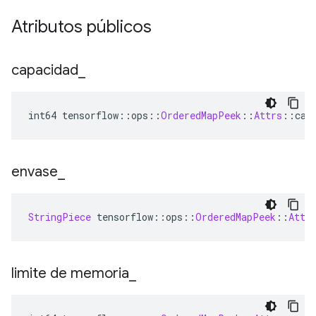
Atributos públicos
capacidad
_
int64 tensorflow
::
ops
::
OrderedMapPeek
::
Attrs
::
cap
envase
_
StringPiece
 tensorflow
::
ops
::
OrderedMapPeek
::
Attr
limite de memoria
_