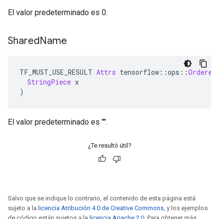
El valor predeterminado es 0.
Shared
Name
TF_MUST_USE_RESULT 
Attrs
 tensorflow
::
ops
::
Ordered
StringPiece
 x
)
El valor predeterminado es "".
¿Te resultó útil?
Salvo que se indique lo contrario, el contenido de esta página está
sujeto a la
licencia Atribución 4.0 de Creative Commons
, y los ejemplos
de código están sujetos a la
licencia Apache 2.0
. Para obtener más