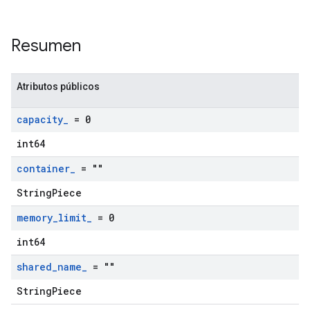
Resumen
Atributos públicos
capacity
_
= 0
int64
container
_
= ""
StringPiece
memory
_
limit
_
= 0
int64
shared
_
name
_
= ""
StringPiece