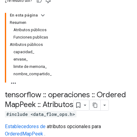
¿Te resultó útil?
En esta página
Resumen
Atributos públicos
Funciones publicas
Atributos públicos
capacidad_
envase_
limite de memoria_
nombre_compartido_
tensorflow
::
operaciones
::
Ordered
Map
Peek
::
Atributos
#include <data_flow_ops.h>
Establecedores de
atributos opcionales para
OrderedMapPeek
.