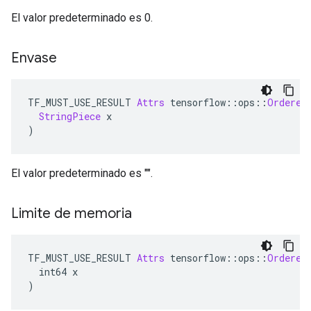
El valor predeterminado es 0.
Envase
TF_MUST_USE_RESULT 
Attrs
 tensorflow
::
ops
::
Ordered
StringPiece
 x
)
El valor predeterminado es "".
Limite de memoria
TF_MUST_USE_RESULT 
Attrs
 tensorflow
::
ops
::
Ordered
  int64 x
)