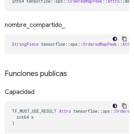
int64 tensorflow
::
ops
::
OrderedMapPeek
::
Attrs
::
mem
nombre
_
compartido
_
StringPiece
 tensorflow
::
ops
::
OrderedMapPeek
::
Attr
Funciones publicas
Capacidad
TF_MUST_USE_RESULT 
Attrs
 tensorflow
::
ops
::
Ordered
  int64 x
)