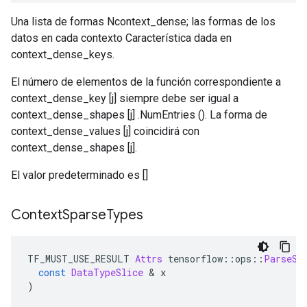
Una lista de formas Ncontext_dense; las formas de los
datos en cada contexto Característica dada en
context_dense_keys.
El número de elementos de la función correspondiente a
context_dense_key [j] siempre debe ser igual a
context_dense_shapes [j] .NumEntries (). La forma de
context_dense_values ​​[j] coincidirá con
context_dense_shapes [j].
El valor predeterminado es []
Context
Sparse
Types
TF_MUST_USE_RESULT 
Attrs
 tensorflow
::
ops
::
ParseSi
const
DataTypeSlice
&
 x
)