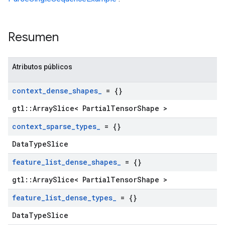
Resumen
Atributos públicos
context
_
dense
_
shapes
_
= {}
gtl::ArraySlice< PartialTensorShape >
context
_
sparse
_
types
_
= {}
DataTypeSlice
feature
_
list
_
dense
_
shapes
_
= {}
gtl::ArraySlice< PartialTensorShape >
feature
_
list
_
dense
_
types
_
= {}
DataTypeSlice