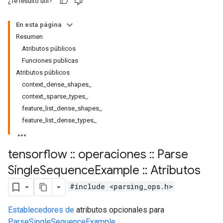
¿Te resultó útil?
En esta página
Resumen
Atributos públicos
Funciones publicas
Atributos públicos
context_dense_shapes_
context_sparse_types_
feature_list_dense_shapes_
feature_list_dense_types_
tensorflow
::
operaciones
::
Parse
Single
Sequence
Example
::
Atributos
#include <parsing_ops.h>
Establecedores de
atributos opcionales para
ParseSingleSequenceExample
.