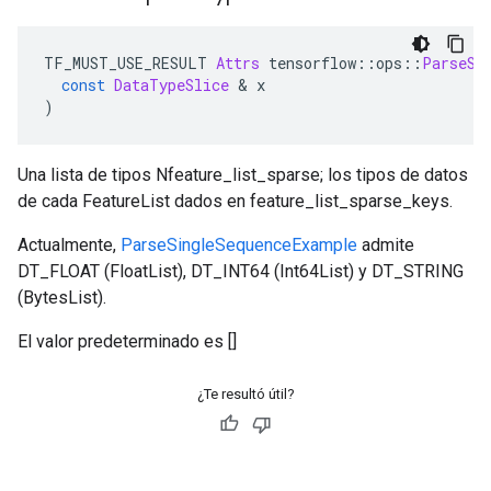
TF_MUST_USE_RESULT 
Attrs
 tensorflow
::
ops
::
ParseSi
const
DataTypeSlice
&
 x
)
Una lista de tipos Nfeature_list_sparse; los tipos de datos
de cada FeatureList dados en feature_list_sparse_keys.
Actualmente,
ParseSingleSequenceExample
admite
DT_FLOAT (FloatList), DT_INT64 (Int64List) y DT_STRING
(BytesList).
El valor predeterminado es []
¿Te resultó útil?