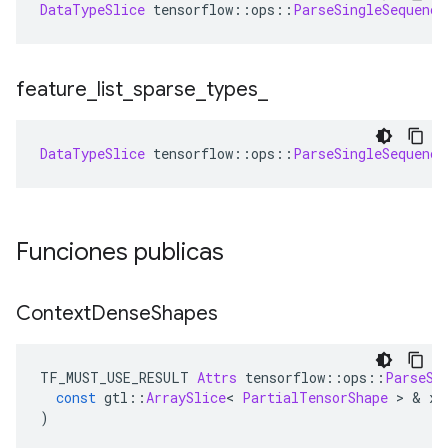
DataTypeSlice
 tensorflow
::
ops
::
ParseSingleSequence
feature
_
list
_
sparse
_
types
_
DataTypeSlice
 tensorflow
::
ops
::
ParseSingleSequence
Funciones publicas
Context
Dense
Shapes
TF_MUST_USE_RESULT 
Attrs
 tensorflow
::
ops
::
ParseSi
const
 gtl
::
ArraySlice
<
PartialTensorShape
>
&
 x
)