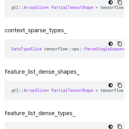
gtl
::
ArraySlice
<
PartialTensorShape
>
 tensorflow
::
context
_
sparse
_
types
_
DataTypeSlice
 tensorflow
::
ops
::
ParseSingleSequence
feature
_
list
_
dense
_
shapes
_
gtl
::
ArraySlice
<
PartialTensorShape
>
 tensorflow
::
feature
_
list
_
dense
_
types
_