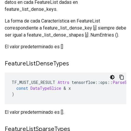
datos en cada FeatureList dadas en
feature_list_dense_keys.
La forma de cada Característica en FeatureList
correspondiente a feature_list_dense_key [j] siempre debe
ser igual a feature_list_dense_shapes [j] .NumEntries ().
El valor predeterminado es []
Feature
List
Dense
Types
TF_MUST_USE_RESULT 
Attrs
 tensorflow
::
ops
::
ParseSi
const
DataTypeSlice
&
 x
)
El valor predeterminado es [].
Feature
List
Sparse
Types