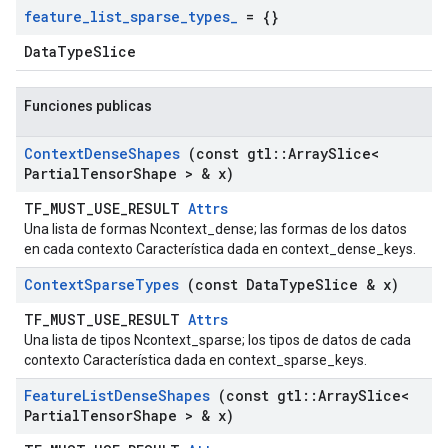
feature
_
list
_
sparse
_
types
_
= {}
DataTypeSlice
Funciones publicas
Context
Dense
Shapes
(const gtl
::
Array
Slice<
Partial
Tensor
Shape > & x)
TF_MUST_USE_RESULT
Attrs
Una lista de formas Ncontext_dense; las formas de los datos
en cada contexto Característica dada en context_dense_keys.
Context
Sparse
Types
(const Data
Type
Slice & x)
TF_MUST_USE_RESULT
Attrs
Una lista de tipos Ncontext_sparse; los tipos de datos de cada
contexto Característica dada en context_sparse_keys.
Feature
List
Dense
Shapes
(const gtl
::
Array
Slice<
Partial
Tensor
Shape > & x)