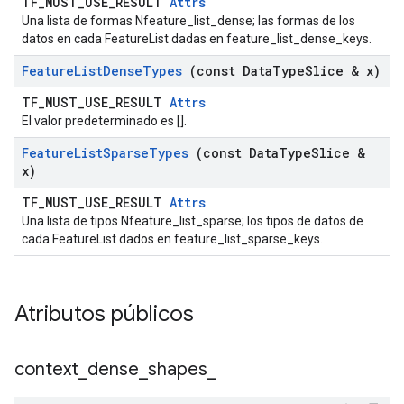
TF_MUST_USE_RESULT
Attrs
Una lista de formas Nfeature_list_dense; las formas de los
datos en cada FeatureList dadas en feature_list_dense_keys.
Feature
List
Dense
Types
(const Data
Type
Slice & x)
TF_MUST_USE_RESULT
Attrs
El valor predeterminado es [].
Feature
List
Sparse
Types
(const Data
Type
Slice &
x)
TF_MUST_USE_RESULT
Attrs
Una lista de tipos Nfeature_list_sparse; los tipos de datos de
cada FeatureList dados en feature_list_sparse_keys.
Atributos públicos
context
_
dense
_
shapes
_