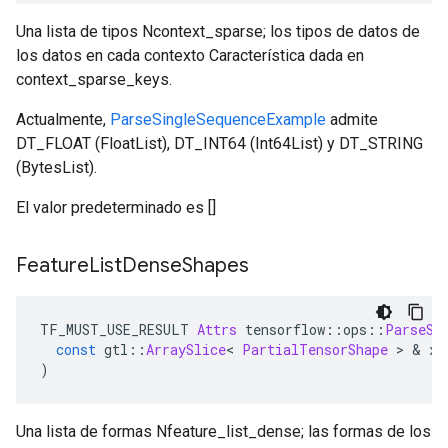
Una lista de tipos Ncontext_sparse; los tipos de datos de
los datos en cada contexto Característica dada en
context_sparse_keys.
Actualmente,
ParseSingleSequenceExample
admite
DT_FLOAT (FloatList), DT_INT64 (Int64List) y DT_STRING
(BytesList).
El valor predeterminado es []
Feature
List
Dense
Shapes
TF_MUST_USE_RESULT 
Attrs
 tensorflow
::
ops
::
ParseSi
const
 gtl
::
ArraySlice
<
PartialTensorShape
>
&
 x
)
Una lista de formas Nfeature_list_dense; las formas de los