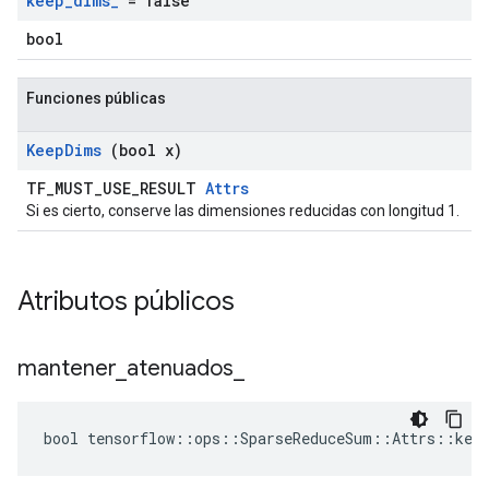
keep
_
dims
_
= false
bool
Funciones públicas
Keep
Dims
(bool x)
TF_MUST_USE_RESULT
Attrs
Si es cierto, conserve las dimensiones reducidas con longitud 1.
Atributos públicos
mantener
_
atenuados
_
bool tensorflow::ops::SparseReduceSum::Attrs::keep