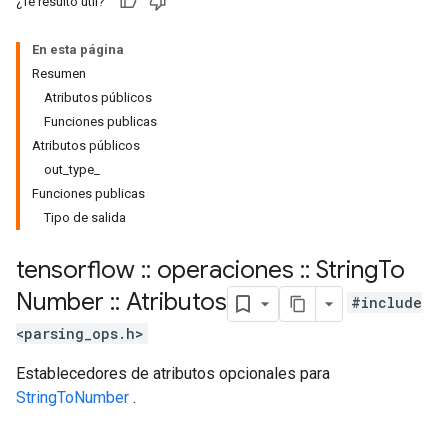
¿Te resultó útil?
En esta página
Resumen
Atributos públicos
Funciones publicas
Atributos públicos
out_type_
Funciones publicas
Tipo de salida
tensorflow
::
operaciones
::
String
To
Number
::
Atributos
#include
<parsing_ops.h>
Establecedores de atributos opcionales para
StringToNumber
.