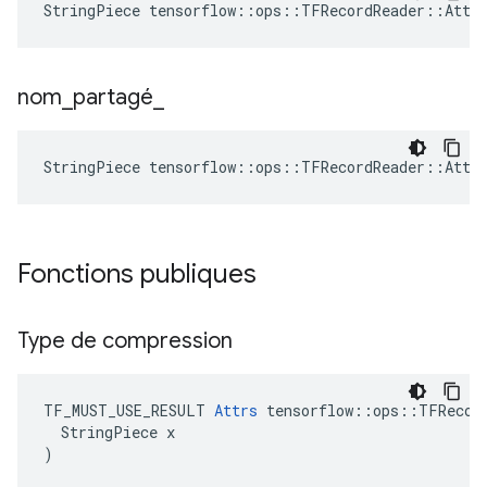
StringPiece tensorflow::ops::TFRecordReader::Attr
nom
_
partagé
_
StringPiece tensorflow::ops::TFRecordReader::Attr
Fonctions publiques
Type de compression
TF_MUST_USE_RESULT 
Attrs
 tensorflow::ops::TFRecord
  StringPiece x

)