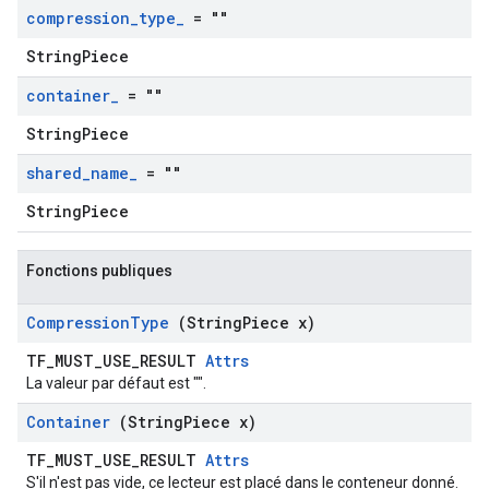
compression
_
type
_
= ""
StringPiece
container
_
= ""
StringPiece
shared
_
name
_
= ""
StringPiece
Fonctions publiques
Compression
Type
(String
Piece x)
TF_MUST_USE_RESULT
Attrs
La valeur par défaut est "".
Container
(String
Piece x)
TF_MUST_USE_RESULT
Attrs
S'il n'est pas vide, ce lecteur est placé dans le conteneur donné.