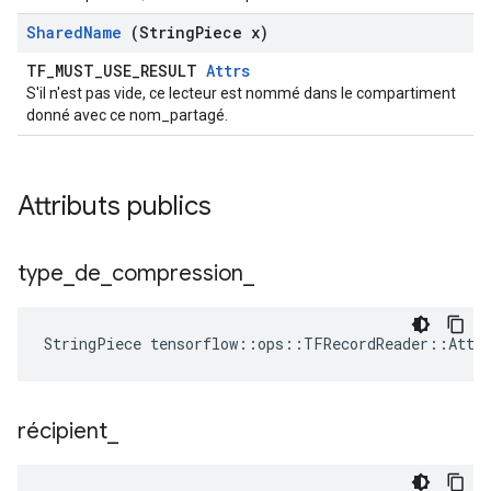
Shared
Name
(String
Piece x)
TF_MUST_USE_RESULT
Attrs
S'il n'est pas vide, ce lecteur est nommé dans le compartiment
donné avec ce nom_partagé.
Attributs publics
type
_
de
_
compression
_
StringPiece
tensorflow
::
ops
::
TFRecordReader
::
Attr
récipient
_