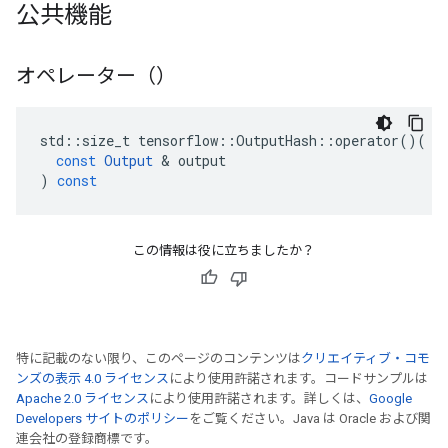
公共機能
オペレーター（）
std
::
size_t
tensorflow
::
OutputHash
::
operator
()(
const
Output
&
output
)
const
この情報は役に立ちましたか？
特に記載のない限り、このページのコンテンツは
クリエイティブ・コモ
ンズの表示 4.0 ライセンス
により使用許諾されます。コードサンプルは
Apache 2.0 ライセンス
により使用許諾されます。詳しくは、
Google
Developers サイトのポリシー
をご覧ください。Java は Oracle および関
連会社の登録商標です。