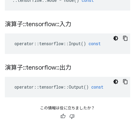
::
tensorflow
::
Node
*
node
()
const
演算子
::
tensorflow
::
入力
operator
::
tensorflow
::
Input
()
const
演算子
::
tensorflow
::
出力
operator
::
tensorflow
::
Output
()
const
この情報は役に立ちましたか？