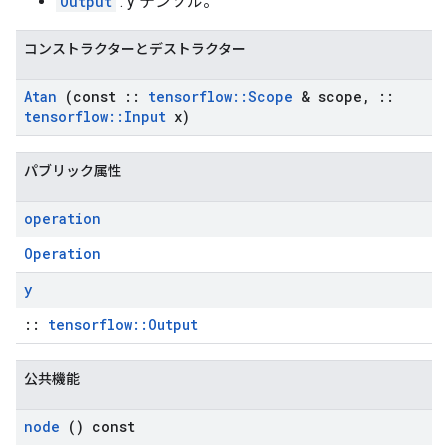
Output
: y テンソル。
コンストラクターとデストラクター
Atan
(const
::
tensorflow
::
Scope
& scope
,
::
tensorflow
::
Input
x)
パブリック属性
operation
Operation
y
::
tensorflow::Output
公共機能
node
() const