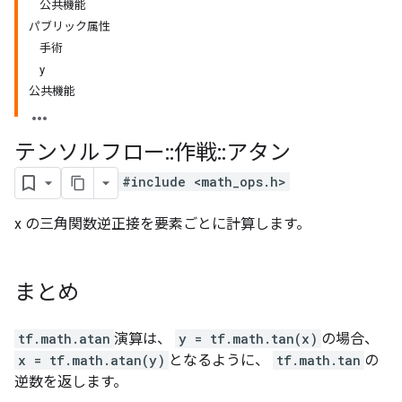
公共機能
パブリック属性
手術
y
公共機能
テンソルフロー
::
作戦
::
アタン
#include <math_ops.h>
x の三角関数逆正接を要素ごとに計算します。
まとめ
tf.math.atan
演算は、
y = tf.math.tan(x)
の場合、
x = tf.math.atan(y)
となるように、
tf.math.tan
の
逆数を返します。