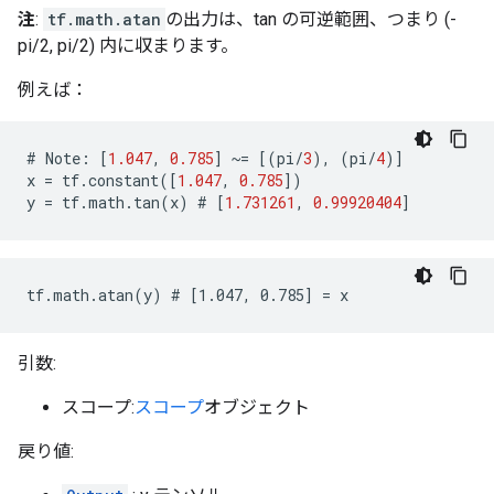
注
:
tf.math.atan
の出力は、tan の可逆範囲、つまり (-
pi/2, pi/2) 内に収まります。
例えば：
#
Note
:
[
1.047
,
0.785
]
~=
[(
pi
/
3
),
(
pi
/
4
)]
x
=
tf
.
constant
([
1.047
,
0.785
])
y
=
tf
.
math
.
tan
(
x
)
 # 
[
1.731261
,
0.99920404
]
tf.math.atan(y) # [1.047, 0.785] = x
引数:
スコープ:
スコープ
オブジェクト
戻り値: