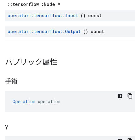
::tensorflow::Node *
operator
::
tensorflow
::
Input
() const
operator
::
tensorflow
::
Output
() const
パブリック属性
手術
Operation
 operation
y