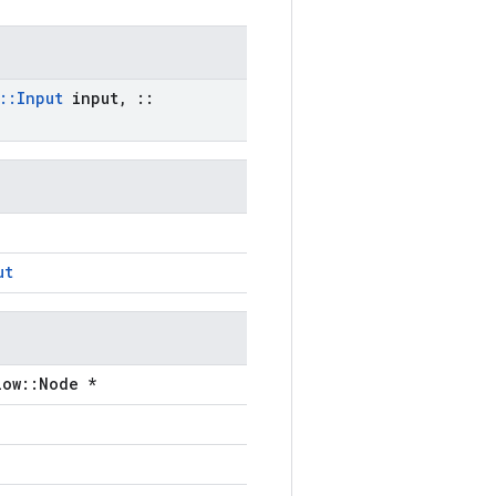
::
Input
input
,
::
ut
low::Node *