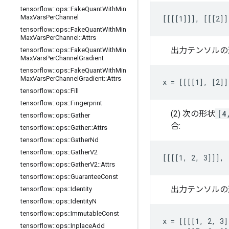
tensorflow
::
ops
::
Fake
Quant
With
Min
Max
Vars
Per
Channel
[[[[1]]], [[[2]]
tensorflow
::
ops
::
Fake
Quant
With
Min
Max
Vars
Per
Channel
::
Attrs
出力テンソルの
tensorflow
::
ops
::
Fake
Quant
With
Min
Max
Vars
Per
Channel
Gradient
tensorflow
::
ops
::
Fake
Quant
With
Min
Max
Vars
Per
Channel
Gradient
::
Attrs
x = [[[[1], [2]]
tensorflow
::
ops
::
Fill
tensorflow
::
ops
::
Fingerprint
(2) 次の形状
[4
tensorflow
::
ops
::
Gather
合:
tensorflow
::
ops
::
Gather
::
Attrs
tensorflow
::
ops
::
Gather
Nd
tensorflow
::
ops
::
Gather
V2
[[[[1, 2, 3]]], 
tensorflow
::
ops
::
Gather
V2
::
Attrs
tensorflow
::
ops
::
Guarantee
Const
出力テンソルの
tensorflow
::
ops
::
Identity
tensorflow
::
ops
::
Identity
N
tensorflow
::
ops
::
Immutable
Const
x = [[[[1, 2, 3]
tensorflow
::
ops
::
Inplace
Add