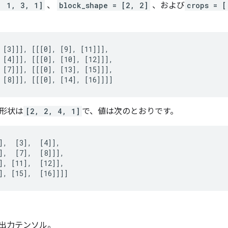
, 1, 3, 1]
、
block_shape = [2, 2]
、および
crops = [
 [3]]], [[[0], [9], [11]]],

 [4]]], [[[0], [10], [12]]],

 [7]]], [[[0], [13], [15]]],

 [8]]], [[[0], [14], [16]]]]
形状は
[2, 2, 4, 1]
で、値は次のとおりです。
],  [3],  [4]],

],  [7],  [8]]],

], [11],  [12]],

], [15],  [16]]]]
 出力テンソル。