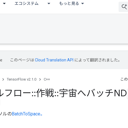
エコシステム
もっと見る
このページは
Cloud Translation API
によって翻訳されました。
TensorFlow v2.1.0
C++
この
ルフロー
::
作戦
::
宇宙へバッチND
ンソルの
BatchToSpace。