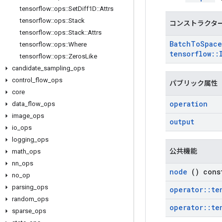
tensorflow
::
ops
::
Set
Diff1D
::
Attrs
tensorflow
::
ops
::
Stack
コンストラクタ
tensorflow
::
ops
::
Stack
::
Attrs
Batch
To
Space
tensorflow
::
ops
::
Where
tensorflow
::
tensorflow
::
ops
::
Zeros
Like
candidate
_
sampling
_
ops
control
_
flow
_
ops
パブリック属性
core
operation
data
_
flow
_
ops
image
_
ops
output
io
_
ops
logging
_
ops
公共機能
math
_
ops
nn
_
ops
node
() cons
no
_
op
parsing
_
ops
operator
::
te
random
_
ops
operator
::
te
sparse
_
ops