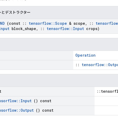
ーとデストラクター
ND
(const
::
tensorflow
::
Scope
& scope
,
::
tensorflow
Input
block
_
shape
,
::
tensorflow
::
Input
crops)
Operation
::
tensorflow::Outp
t
::tensorf
nsorflow
::
Input
() const
nsorflow
::
Output
() const