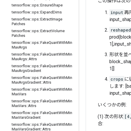
この操作は次の
tensorflow
::
ops
::
Ensure
Shape
input
再
tensorflow
::
ops
::
Expand
Dims
input_shape
tensorflow
::
ops
::
Extract
Image
Patches
reshaped
tensorflow
::
ops
::
Extract
Volume
Patches
prod(block
tensorflow
::
ops
::
Fake
Quant
With
Min
1],input_sh
Max
Args
形状を並べ替えて、
tensorflow
::
ops
::
Fake
Quant
With
Min
Max
Args
::
Attrs
block_sha
tensorflow
::
ops
::
Fake
Quant
With
Min
1]]
Max
Args
Gradient
tensorflow
::
ops
::
Fake
Quant
With
Min
crops
に
Max
Args
Gradient
::
Attrs
します: [batc
tensorflow
::
ops
::
Fake
Quant
With
Min
input_shap
Max
Vars
tensorflow
::
ops
::
Fake
Quant
With
Min
いくつかの例:
Max
Vars
::
Attrs
tensorflow
::
ops
::
Fake
Quant
With
Min
(1) 次の形状
[4
Max
Vars
Gradient
合:
tensorflow
::
ops
::
Fake
Quant
With
Min
Max
Vars
Gradient
::
Attrs