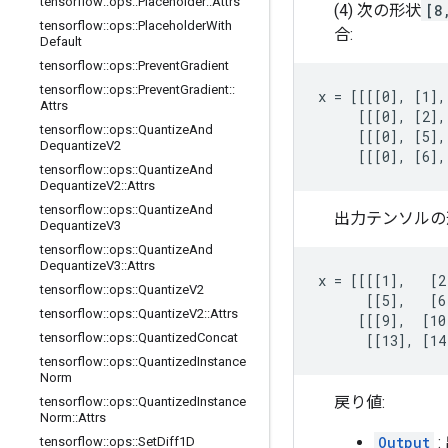
tensorflow
::
ops
::
Placeholder
::
Attrs
(4) 次の形状
[8
tensorflow
::
ops
::
Placeholder
With
合:
Default
tensorflow
::
ops
::
Prevent
Gradient
tensorflow
::
ops
::
Prevent
Gradient
::
x = [[[[0], [1],
Attrs
     [[[0], [2],
tensorflow
::
ops
::
Quantize
And
     [[[0], [5],
Dequantize
V2
     [[[0], [6],
tensorflow
::
ops
::
Quantize
And
Dequantize
V2
::
Attrs
tensorflow
::
ops
::
Quantize
And
出力テンソルの
Dequantize
V3
tensorflow
::
ops
::
Quantize
And
Dequantize
V3
::
Attrs
x = [[[[1],   [2
tensorflow
::
ops
::
Quantize
V2
      [[5],   [6
tensorflow
::
ops
::
Quantize
V2
::
Attrs
     [[[9],  [10
tensorflow
::
ops
::
Quantized
Concat
      [[13], [14
tensorflow
::
ops
::
Quantized
Instance
Norm
戻り値:
tensorflow
::
ops
::
Quantized
Instance
Norm
::
Attrs
Output
:
tensorflow
::
ops
::
Set
Diff1D