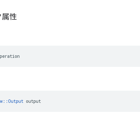
ク属性
peration
ow::Output
 output