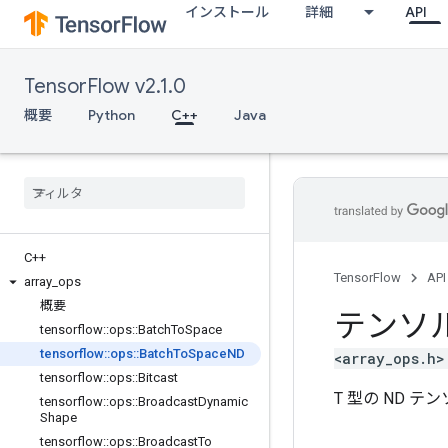
インストール
詳細
API
TensorFlow v2.1.0
概要
Python
C++
Java
C++
TensorFlow
API
array
_
ops
概要
テンソ
tensorflow
::
ops
::
Batch
To
Space
tensorflow
::
ops
::
Batch
To
Space
ND
<array_ops.h>
tensorflow
::
ops
::
Bitcast
T 型の ND テ
tensorflow
::
ops
::
Broadcast
Dynamic
Shape
tensorflow
::
ops
::
Broadcast
To