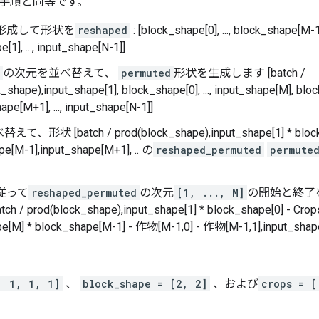
手順と同等です。
形成して形状を
reshaped
: [block_shape[0], ..., block_shape[
[1], ..., input_shape[N-1]]
の次元を並べ替えて、
permuted
形状を生成します [batch /
_shape),input_shape[1], block_shape[0], ..., input_shape[M], bl
ape[M+1], ..., input_shape[N-1]]
形状 [batch / prod(block_shape),input_shape[1] * block_sha
pe[M-1],input_shape[M+1], .. の
reshaped_permuted
permute
従って
reshaped_permuted
の次元
[1, ..., M]
の開始と終了
h / prod(block_shape),input_shape[1] * block_shape[0] - Crops[0,
e[M] * block_shape[M-1] - 作物[M-1,0] - 作物[M-1,1],input_shape[M
, 1, 1, 1]
、
block_shape = [2, 2]
、および
crops = [