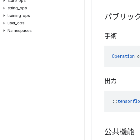
state
_
ops
string
_
ops
パブリッ
training
_
ops
user
_
ops
Namespaces
手術
Operation
 o
出力
::
tensorfl
公共機能