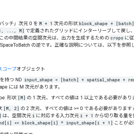
ッチ」次元 0 を
M + 1
次元の形状
block_shape + [batch]
1, ..., M]
で定義されたグリッドにインターリーブして戻し
この中間結果の空間次元は、出力を生成するための
crops
に従
SpaceToBatch の逆です。正確な説明については、以下を参
スコープ
オブジェクト
形状を持つ ND
input_shape = [batch] + spatial_shape + re
_shape には M 次元があります。
ape: 形状
[M]
の 1 次元、すべての値は 1 以上である必要があり
状
[M, 2]
の 2 次元、すべての値は >= 0 である必要があります
]
は、空間次元
i
に対応する入力次元
i + 1
から切り取る量を
nd[i] <= block_shape[i] * input_shape[i + 1]
ことが必