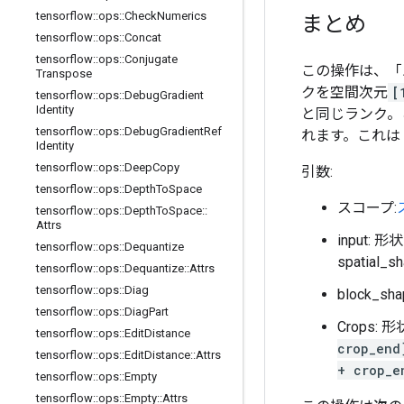
tensorflow
::
ops
::
Check
Numerics
まとめ
tensorflow
::
ops
::
Concat
tensorflow
::
ops
::
Conjugate
この操作は、「バ
Transpose
クを空間次元
[
tensorflow
::
ops
::
Debug
Gradient
Identity
と同じランク。
tensorflow
::
ops
::
Debug
Gradient
Ref
れます。これは 
Identity
tensorflow
::
ops
::
Deep
Copy
引数:
tensorflow
::
ops
::
Depth
To
Space
スコープ:
tensorflow
::
ops
::
Depth
To
Space
::
Attrs
input: 
tensorflow
::
ops
::
Dequantize
spatial
tensorflow
::
ops
::
Dequantize
::
Attrs
tensorflow
::
ops
::
Diag
block_sh
tensorflow
::
ops
::
Diag
Part
Crops: 形
tensorflow
::
ops
::
Edit
Distance
crop_end
tensorflow
::
ops
::
Edit
Distance
::
Attrs
+ crop_e
tensorflow
::
ops
::
Empty
tensorflow
::
ops
::
Empty
::
Attrs