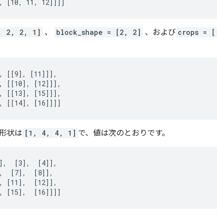
, [10, 11, 12]]]]
, 2, 2, 1]
、
block_shape = [2, 2]
、および
crops = [
, [[9], [11]]],

, [[10], [12]]],

, [[13], [15]]],

, [[14], [16]]]]
形状は
[1, 4, 4, 1]
で、値は次のとおりです。
],  [3],  [4]],

,  [7],  [8]],

, [11],  [12]],

, [15],  [16]]]]