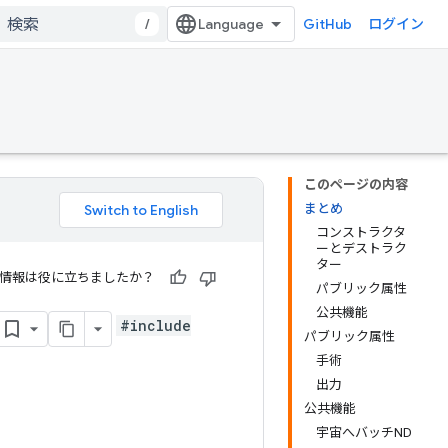
/
GitHub
ログイン
このページの内容
まとめ
コンストラクタ
ーとデストラク
ター
情報は役に立ちましたか？
パブリック属性
公共機能
#include
パブリック属性
手術
出力
公共機能
宇宙へバッチND