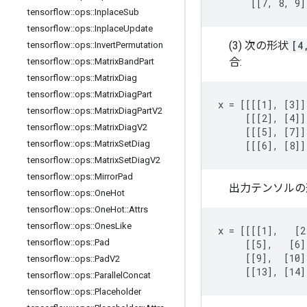
      [[7, 8, 9]
tensorflow
::
ops
::
Inplace
Sub
tensorflow
::
ops
::
Inplace
Update
(3) 次の形状
[4
tensorflow
::
ops
::
Invert
Permutation
合:
tensorflow
::
ops
::
Matrix
Band
Part
tensorflow
::
ops
::
Matrix
Diag
tensorflow
::
ops
::
Matrix
Diag
Part
x = [[[[1], [3]]
tensorflow
::
ops
::
Matrix
Diag
Part
V2
     [[[2], [4]]
tensorflow
::
ops
::
Matrix
Diag
V2
     [[[5], [7]]
tensorflow
::
ops
::
Matrix
Set
Diag
     [[[6], [8]]
tensorflow
::
ops
::
Matrix
Set
Diag
V2
tensorflow
::
ops
::
Mirror
Pad
出力テンソルの
tensorflow
::
ops
::
One
Hot
tensorflow
::
ops
::
One
Hot
::
Attrs
tensorflow
::
ops
::
Ones
Like
x = [[[[1],   [2
tensorflow
::
ops
::
Pad
     [[5],   [6]
     [[9],  [10]
tensorflow
::
ops
::
Pad
V2
     [[13], [14]
tensorflow
::
ops
::
Parallel
Concat
tensorflow
::
ops
::
Placeholder