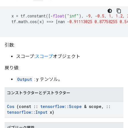
x
=
tf
.
constant
([
-
float
(
"inf"
),
-
9
,
-
0.5
,
1
,
1.2
,
tf
.
math
.
cos
(
x
)
==>
[
nan
-
0.91113025
0.87758255
0.5
引数:
スコープ:
スコープ
オブジェクト
戻り値:
Output
: y テンソル。
コンストラクターとデストラクター
Cos
(const
::
tensorflow
::
Scope
& scope
,
::
tensorflow
::
Input
x)
パブリック属性