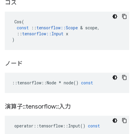
コス
Cos
(
const
::
tensorflow
::
Scope
&
scope
,
::
tensorflow
::
Input
x
)
ノード
::
tensorflow
::
Node
*
node
()
const
演算子
::
tensorflow
::
入力
operator
::
tensorflow
::
Input
()
const