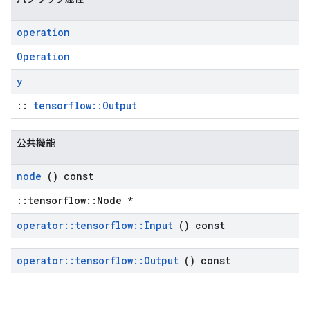
operation
Operation
y
::
tensorflow::Output
公共機能
node
() const
::tensorflow::Node *
operator
::
tensorflow
::
Input
() const
operator
::
tensorflow
::
Output
() const