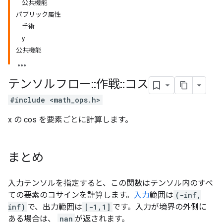
公共機能
パブリック属性
手術
y
公共機能
テンソルフロー
::
作戦
::
コス
#include <math_ops.h>
x の cos を要素ごとに計算します。
まとめ
入力テンソルを指定すると、この関数はテンソル内のすべ
ての要素のコサインを計算します。
入力
範囲は
(-inf,
inf)
で、出力範囲は
[-1,1]
です。入力が境界の外側に
ある場合は、
nan
が返されます。