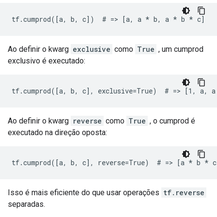
tf.cumprod([a, b, c])  # => [a, a 
* b, a *
 b * c]
Ao definir o kwarg
exclusive
como
True
, um cumprod
exclusivo é executado:
tf.cumprod([a, b, c], exclusive=True)  # => [1, a, a
Ao definir o kwarg
reverse
como
True
, o cumprod é
executado na direção oposta:
tf.cumprod([a, b, c], reverse=True)  # => [a 
* b *
 c
Isso é mais eficiente do que usar operações
tf.reverse
separadas.