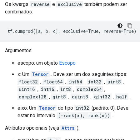
Os kwargs
reverse
e
exclusive
também podem ser
combinados:
tf.cumprod([a, b, c], exclusive=True, reverse=True) 
Argumentos:
escopo: um objeto
Escopo
x: Um
Tensor
. Deve ser um dos seguintes tipos:
float32
,
float64
,
int64
,
int32
,
uint8
,
uint16
,
int16
,
int8
,
complex64
,
complex128
,
qint8
,
quint8
,
qint32
,
half
.
eixo: Um
Tensor
do tipo
int32
(padrão: 0). Deve
estar no intervalo
[-rank(x), rank(x))
.
Atributos opcionais (veja
Attrs
):