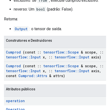
exclusivo: se
True
, execute cumprod exclusivo.
reverso: Um
bool
(padrão: False).
Retorna:
Output
: o tensor de saída.
Construtores e Destruidores
Cumprod
(const
::
tensorflow
::
Scope
& scope
,
::
tensorflow
::
Input
x
,
::
tensorflow
::
Input
axis)
Cumprod
(const
::
tensorflow
::
Scope
& scope
,
::
tensorflow
::
Input
x
,
::
tensorflow
::
Input
axis
,
const
Cumprod
::
Attrs
& attrs)
Atributos públicos
operation
Operation