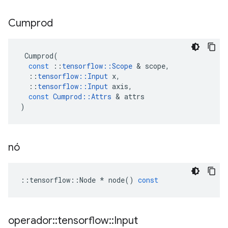
Cumprod
Cumprod
(
const
::
tensorflow
::
Scope
&
scope
,
::
tensorflow
::
Input
x
,
::
tensorflow
::
Input
axis
,
const
Cumprod
::
Attrs
&
attrs
)
nó
::
tensorflow
::
Node
*
node
()
const
operador
::
tensorflow
::
Input