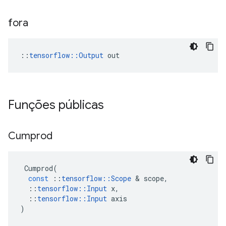
fora
::
tensorflow::Output
 out
Funções públicas
Cumprod
Cumprod
(
const
::
tensorflow
::
Scope
&
scope
,
::
tensorflow
::
Input
x
,
::
tensorflow
::
Input
axis
)