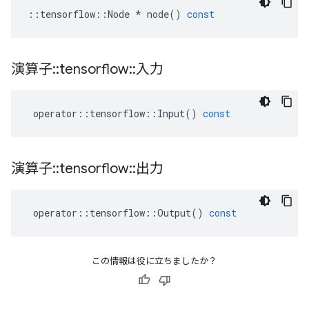
::
tensorflow
::
Node
*
node
()
const
演算子
::
tensorflow
::
入力
operator
::
tensorflow
::
Input
()
const
演算子
::
tensorflow
::
出力
operator
::
tensorflow
::
Output
()
const
この情報は役に立ちましたか？