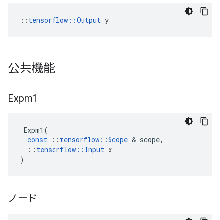
::
tensorflow::Output
 y
公共機能
Expm1
Expm1
(
const
::
tensorflow
::
Scope
&
scope
,
::
tensorflow
::
Input
x
)
ノード