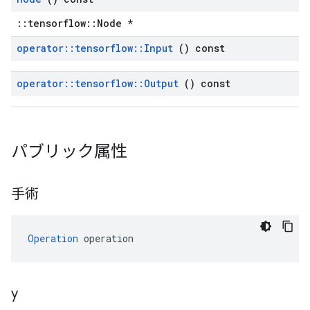
::tensorflow::Node *
operator
::
tensorflow
::
Input
() const
operator
::
tensorflow
::
Output
() const
パブリック属性
手術
Operation
 operation
y