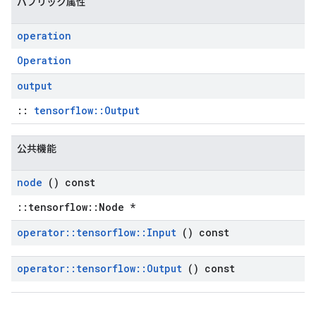
パブリック属性
operation
Operation
output
::
tensorflow::Output
公共機能
node
() const
::tensorflow::Node *
operator
::
tensorflow
::
Input
() const
operator
::
tensorflow
::
Output
() const