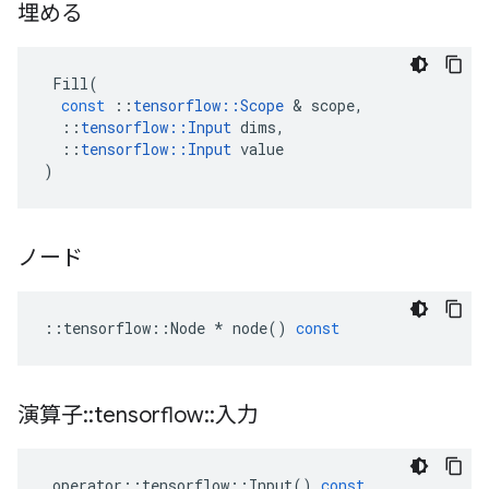
埋める
Fill
(
const
::
tensorflow
::
Scope
&
scope
,
::
tensorflow
::
Input
dims
,
::
tensorflow
::
Input
value
)
ノード
::
tensorflow
::
Node
*
node
()
const
演算子
::
tensorflow
::
入力
operator
::
tensorflow
::
Input
()
const