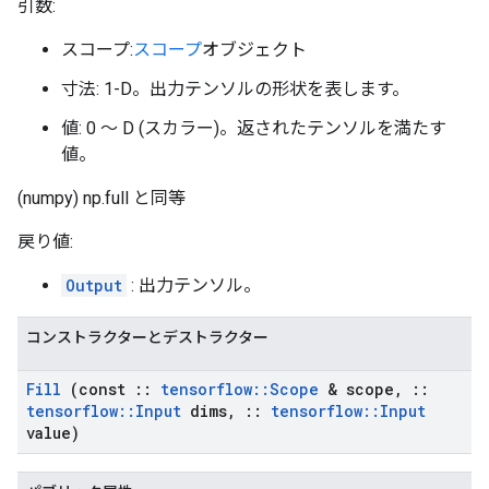
引数:
スコープ:
スコープ
オブジェクト
寸法: 1-D。出力テンソルの形状を表します。
値: 0 ～ D (スカラー)。返されたテンソルを満たす
値。
(numpy) np.full と同等
戻り値:
Output
: 出力テンソル。
コンストラクターとデストラクター
Fill
(const
::
tensorflow
::
Scope
& scope
,
::
tensorflow
::
Input
dims
,
::
tensorflow
::
Input
value)