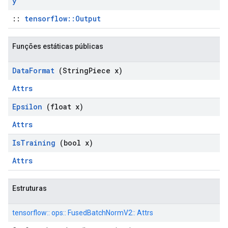
y
::
tensorflow::Output
Funções estáticas públicas
Data
Format
(String
Piece x)
Attrs
Epsilon
(float x)
Attrs
Is
Training
(bool x)
Attrs
Estruturas
tensorflow:: ops:: FusedBatchNormV2:: Attrs