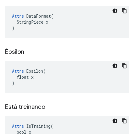
Attrs
 DataFormat(

  StringPiece x

)
Épsilon
Attrs
 Epsilon(

  float x

)
Está treinando
Attrs
 IsTraining(

  bool x
