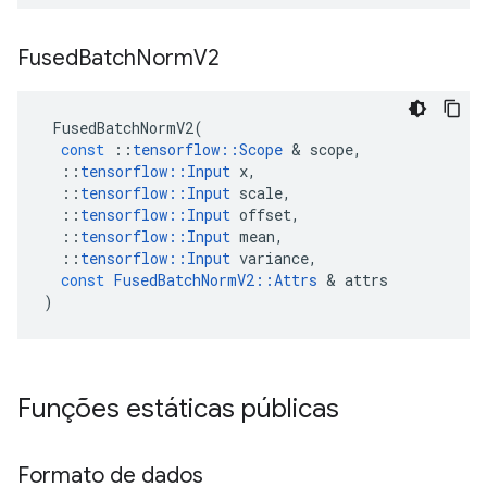
Fused
Batch
Norm
V2
FusedBatchNormV2
(
const
::
tensorflow
::
Scope
&
scope
,
::
tensorflow
::
Input
x
,
::
tensorflow
::
Input
scale
,
::
tensorflow
::
Input
offset
,
::
tensorflow
::
Input
mean
,
::
tensorflow
::
Input
variance
,
const
FusedBatchNormV2
::
Attrs
&
attrs
)
Funções estáticas públicas
Formato de dados