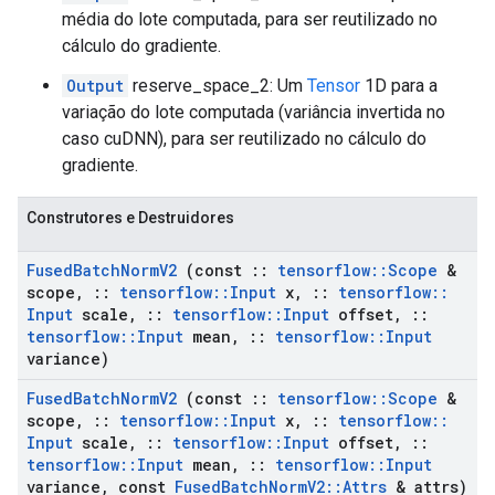
média do lote computada, para ser reutilizado no
cálculo do gradiente.
Output
reserve_space_2: Um
Tensor
1D para a
variação do lote computada (variância invertida no
caso cuDNN), para ser reutilizado no cálculo do
gradiente.
Construtores e Destruidores
Fused
Batch
Norm
V2
(const
::
tensorflow
::
Scope
&
scope
,
::
tensorflow
::
Input
x
,
::
tensorflow
::
Input
scale
,
::
tensorflow
::
Input
offset
,
::
tensorflow
::
Input
mean
,
::
tensorflow
::
Input
variance)
Fused
Batch
Norm
V2
(const
::
tensorflow
::
Scope
&
scope
,
::
tensorflow
::
Input
x
,
::
tensorflow
::
Input
scale
,
::
tensorflow
::
Input
offset
,
::
tensorflow
::
Input
mean
,
::
tensorflow
::
Input
variance
,
const
Fused
Batch
Norm
V2
::
Attrs
& attrs)