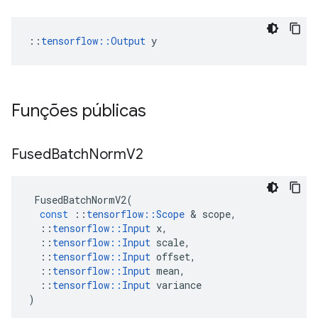
::
tensorflow::Output
 y
Funções públicas
Fused
Batch
Norm
V2
FusedBatchNormV2
(
const
::
tensorflow
::
Scope
&
scope
,
::
tensorflow
::
Input
x
,
::
tensorflow
::
Input
scale
,
::
tensorflow
::
Input
offset
,
::
tensorflow
::
Input
mean
,
::
tensorflow
::
Input
variance
)