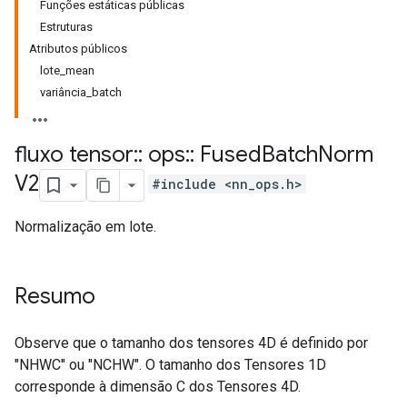
Funções estáticas públicas
Estruturas
Atributos públicos
lote_mean
variância_batch
fluxo tensor
::
ops
::
Fused
Batch
Norm
V2
#include <nn_ops.h>
Normalização em lote.
Resumo
Observe que o tamanho dos tensores 4D é definido por
"NHWC" ou "NCHW". O tamanho dos Tensores 1D
corresponde à dimensão C dos Tensores 4D.