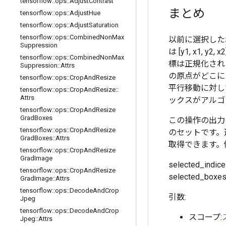
tensorflow
::
ops
::
Adjust
Contrast
まとめ
tensorflow
::
ops
::
Adjust
Hue
tensorflow
::
ops
::
Adjust
Saturation
tensorflow
::
ops
::
Combined
Non
Max
以前に選択した
Suppression
は [y1, x1,
tensorflow
::
ops
::
Combined
Non
Max
標は正規化された
Suppression
::
Attrs
の原点がどこに
tensorflow
::
ops
::
Crop
And
Resize
平行移動に対し
tensorflow
::
ops
::
Crop
And
Resize
::
Attrs
ックスがアルゴ
tensorflow
::
ops
::
Crop
And
Resize
Grad
Boxes
この操作の出力
tensorflow
::
ops
::
Crop
And
Resize
のセットです。
Grad
Boxes
::
Attrs
取得できます。
tensorflow
::
ops
::
Crop
And
Resize
Grad
Image
selected_indic
tensorflow
::
ops
::
Crop
And
Resize
selected_boxes 
Grad
Image
::
Attrs
tensorflow
::
ops
::
Decode
And
Crop
引数:
Jpeg
tensorflow
::
ops
::
Decode
And
Crop
スコープ:
Jpeg
::
Attrs