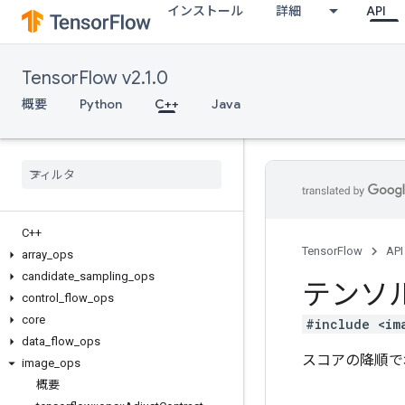
インストール
詳細
API
TensorFlow v2.1.0
概要
Python
C++
Java
C++
TensorFlow
API
array
_
ops
candidate
_
sampling
_
ops
テンソ
control
_
flow
_
ops
core
#include <im
data
_
flow
_
ops
スコアの降順で
image
_
ops
概要