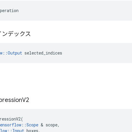
peration
インデックス
ow::Output
 selected_indices
pression
V2
ressionV2
(
ensorflow
::
Scope
&
scope
,
low
::
Input
boxes
,