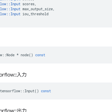
low
::
Input
scores
,
low
::
Input
max_output_size
,
low
::
Input
iou_threshold
w
::
Node
*
node
()
const
orflow
::
入力
tensorflow
::
Input
()
const
orflow
::
出力