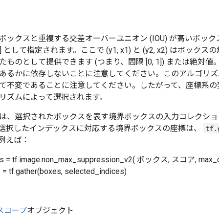
ボックスと重複する交差オーバーユニオン (IOU) が高いボッ
 y2, x2] として指定されます。ここで (y1, x1) と (y2, x2)
ものとして提供できます (つまり、間隔 [0, 1]) または絶
あるかに依存しないことに注意してください。このアルゴリズ
て不変であることに注意してください。したがって、座標系の
リズムによって選択されます。
は、選択されたボックスを表す境界ボックスの入力コレクショ
選択したインデックスに対応する境界ボックスの座標は、
tf.
例えば：
es = tf.image.non_max_suppression_v2( ボックス, スコア, max_out
= tf.gather(boxes, selected_indices)
スコープ
オブジェクト