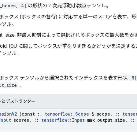
_boxes, 4]
の形状の 2 次元浮動小数点テンソル。
各ボックス (ボックスの各行) に対応する単一のスコアを表す、形
ンソル。
utput_size: 非最大抑制によって選択されるボックスの最大数
hreshold: IOU に関してボックスが重なりすぎるかどうかを決定
テンソル。
: ボックス テンソルから選択されたインデックスを表す形状
[M]
ut_size
。
ーとデストラクター
ssion
V2
(const
::
tensorflow
::
Scope
& scope
,
::
tenso
Input
scores
,
::
tensorflow
::
Input
max
_
output
_
size
,
::