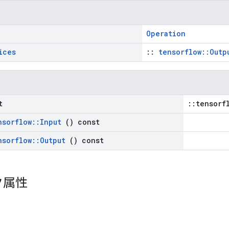
Operation
ices
::
tensorflow::Outp
t
::tensorf
nsorflow
::
Input
() const
nsorflow
::
Output
() const
ク属性