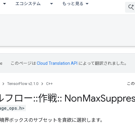
エコシステム
もっと見る
このページは
Cloud Translation API
によって翻訳されました。
TensorFlow v2.1.0
C++
この
ルフロー
::
作戦
::
Non
Max
Suppres
age_ops.h>
境界ボックスのサブセットを貪欲に選択します。