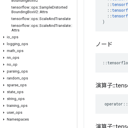
Bounding
Box
V2
::
tensorf
tensorflow
::
ops
::
Sample
Distorted
::
tensorf
Bounding
Box
V2
::
Attrs
::
tensorf
tensorflow
::
ops
::
Scale
And
Translate
)
tensorflow
::
ops
::
Scale
And
Translate
::
Attrs
io
_
ops
ノード
logging
_
ops
math
_
ops
nn
_
ops
::
tensorflo
no
_
op
parsing
_
ops
random
_
ops
演算子
::
tens
sparse
_
ops
state
_
ops
string
_
ops
operator
::
training
_
ops
user
_
ops
Namespaces
演算子
::
tens