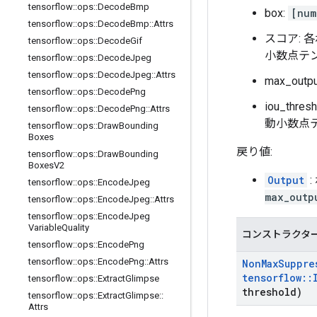
tensorflow
::
ops
::
Decode
Bmp
box:
[num
tensorflow
::
ops
::
Decode
Bmp
::
Attrs
スコア: 
tensorflow
::
ops
::
Decode
Gif
小数点テ
tensorflow
::
ops
::
Decode
Jpeg
tensorflow
::
ops
::
Decode
Jpeg
::
Attrs
max_o
tensorflow
::
ops
::
Decode
Png
iou_t
tensorflow
::
ops
::
Decode
Png
::
Attrs
動小数点
tensorflow
::
ops
::
Draw
Bounding
Boxes
戻り値:
tensorflow
::
ops
::
Draw
Bounding
Boxes
V2
Output
tensorflow
::
ops
::
Encode
Jpeg
max_outp
tensorflow
::
ops
::
Encode
Jpeg
::
Attrs
tensorflow
::
ops
::
Encode
Jpeg
Variable
Quality
コンストラクタ
tensorflow
::
ops
::
Encode
Png
tensorflow
::
ops
::
Encode
Png
::
Attrs
Non
Max
Suppre
tensorflow
::
tensorflow
::
ops
::
Extract
Glimpse
threshold)
tensorflow
::
ops
::
Extract
Glimpse
::
Attrs