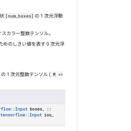
状
[num_boxes]
の 1 次元浮動
を表すスカラー整数テンソル。
するためのしきい値を表す 0 次元浮
の 1 次元整数テンソル (
M <=
rflow
::
Input
boxes
,
::
tensorflow
::
Input
iou
_