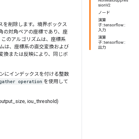
NonMaxSuppres
sionV2
ノード
演算
クスを削除します。境界ボックス
子::tensorflow::
入力
 はボックスの角の対角ペアの座標であり、座
演算
対値。このアルゴリズムは、座標系
子::tensorflow::
ムは、座標系の直交変換および
出力
変換または反映により、同じボ
ンにインデックスを付ける整数
gather operation
を使用して
put_size, iou_threshold)