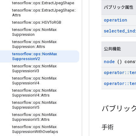
tensorflow
::
ops
::
Extract
Jpeg
Shape
パブリック属性
tensorflow
::
ops
::
Extract
Jpeg
Shape
::
Attrs
operation
tensorflow
::
ops
::
HSVTo
RGB
tensorflow
::
ops
::
Non
Max
selected
_
ind
Suppression
tensorflow
::
ops
::
Non
Max
Suppression
::
Attrs
公共機能
tensorflow
::
ops
::
Non
Max
Suppression
V2
node
() cons
tensorflow
::
ops
::
Non
Max
Suppression
V3
operator
::
te
tensorflow
::
ops
::
Non
Max
operator
::
te
Suppression
V4
tensorflow
::
ops
::
Non
Max
Suppression
V4
::
Attrs
tensorflow
::
ops
::
Non
Max
パブリッ
Suppression
V5
tensorflow
::
ops
::
Non
Max
Suppression
V5
::
Attrs
手術
tensorflow
::
ops
::
Non
Max
Suppression
With
Overlaps