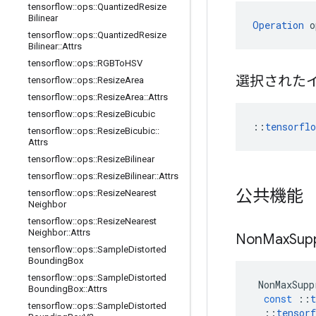
tensorflow
::
ops
::
Quantized
Resize
Bilinear
Operation
 o
tensorflow
::
ops
::
Quantized
Resize
Bilinear
::
Attrs
tensorflow
::
ops
::
RGBTo
HSV
選択された
tensorflow
::
ops
::
Resize
Area
tensorflow
::
ops
::
Resize
Area
::
Attrs
tensorflow
::
ops
::
Resize
Bicubic
::
tensorfl
tensorflow
::
ops
::
Resize
Bicubic
::
Attrs
tensorflow
::
ops
::
Resize
Bilinear
tensorflow
::
ops
::
Resize
Bilinear
::
Attrs
公共機能
tensorflow
::
ops
::
Resize
Nearest
Neighbor
tensorflow
::
ops
::
Resize
Nearest
Neighbor
::
Attrs
Non
Max
Sup
tensorflow
::
ops
::
Sample
Distorted
Bounding
Box
tensorflow
::
ops
::
Sample
Distorted
NonMaxSupp
Bounding
Box
::
Attrs
const
::
t
tensorflow
::
ops
::
Sample
Distorted
::
tensorf