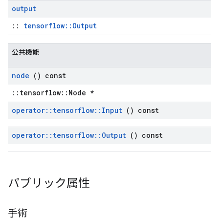
output
::
tensorflow::Output
公共機能
node
() const
::tensorflow::Node *
operator
::
tensorflow
::
Input
() const
operator
::
tensorflow
::
Output
() const
パブリック属性
手術