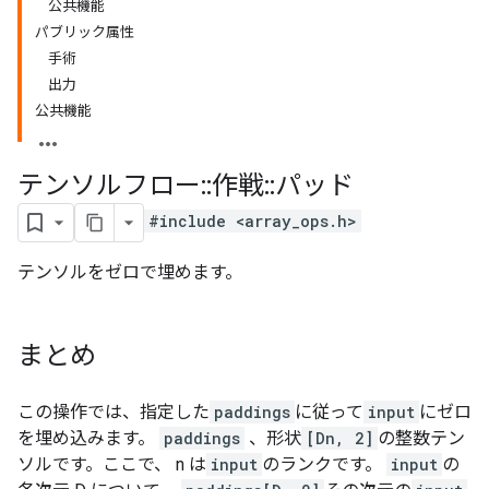
公共機能
パブリック属性
手術
出力
公共機能
テンソルフロー
::
作戦
::
パッド
#include <array_ops.h>
テンソルをゼロで埋めます。
まとめ
この操作では、指定した
paddings
に従って
input
にゼロ
を埋め込みます。
paddings
、形状
[Dn, 2]
の整数テン
ソルです。ここで、 n は
input
のランクです。
input
の