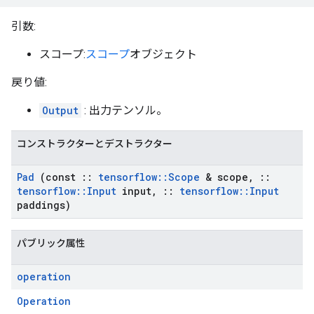
引数:
スコープ:
スコープ
オブジェクト
戻り値:
Output
: 出力テンソル。
コンストラクターとデストラクター
Pad
(const
::
tensorflow
::
Scope
& scope
,
::
tensorflow
::
Input
input
,
::
tensorflow
::
Input
paddings)
パブリック属性
operation
Operation