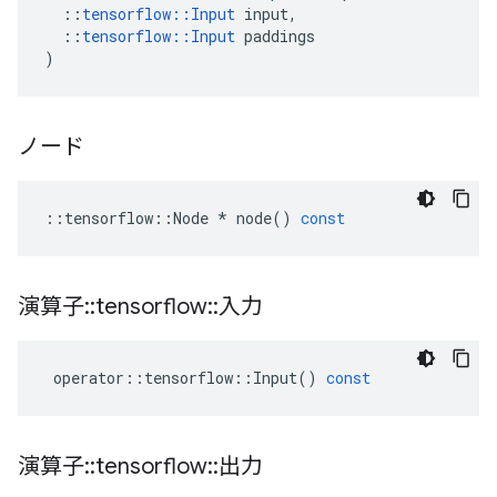
::
tensorflow
::
Input
input
,
::
tensorflow
::
Input
paddings
)
ノード
::
tensorflow
::
Node
*
node
()
const
演算子
::
tensorflow
::
入力
operator
::
tensorflow
::
Input
()
const
演算子
::
tensorflow
::
出力