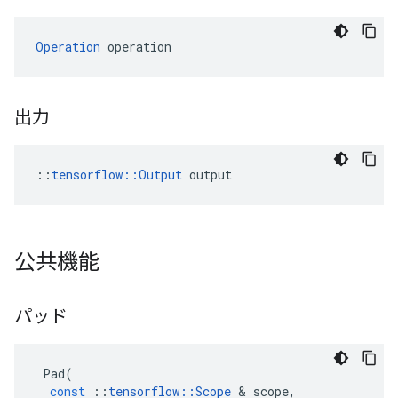
Operation
 operation
出力
::
tensorflow::Output
 output
公共機能
パッド
Pad
(
const
::
tensorflow
::
Scope
&
scope
,