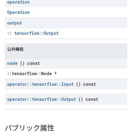
operation
Operation
output
::
tensorflow::Output
公共機能
node
() const
::tensorflow::Node *
operator
::
tensorflow
::
Input
() const
operator
::
tensorflow
::
Output
() const
パブリック属性