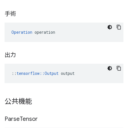
手術
Operation
 operation
出力
::
tensorflow::Output
 output
公共機能
Parse
Tensor