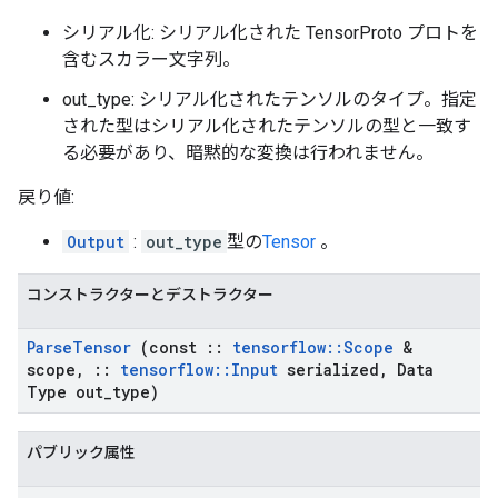
シリアル化: シリアル化された TensorProto プロトを
含むスカラー文字列。
out_type: シリアル化されたテンソルのタイプ。指定
された型はシリアル化されたテンソルの型と一致す
る必要があり、暗黙的な変換は行われません。
戻り値:
Output
:
out_type
型の
Tensor
。
コンストラクターとデストラクター
Parse
Tensor
(const
::
tensorflow
::
Scope
&
scope
,
::
tensorflow
::
Input
serialized
,
Data
Type out
_
type)
パブリック属性