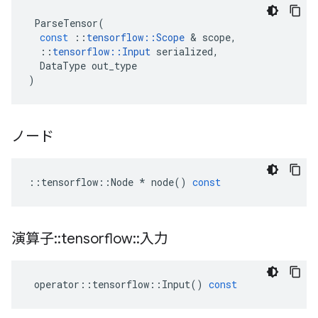
ParseTensor
(
const
::
tensorflow
::
Scope
&
scope
,
::
tensorflow
::
Input
serialized
,
DataType
out_type
)
ノード
::
tensorflow
::
Node
*
node
()
const
演算子
::
tensorflow
::
入力
operator
::
tensorflow
::
Input
()
const