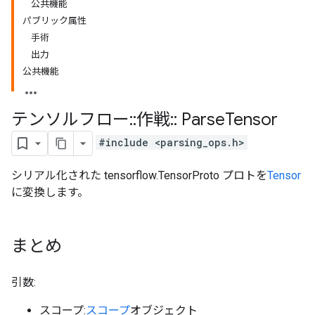
公共機能
パブリック属性
手術
出力
公共機能
テンソルフロー
::
作戦
::
Parse
Tensor
#include <parsing_ops.h>
シリアル化された tensorflow.TensorProto プロトを
Tensor
に変換します。
まとめ
引数:
スコープ:
スコープ
オブジェクト