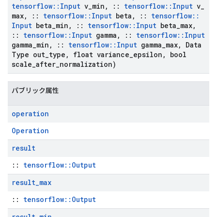
tensorflow
::
Input
v
_
min
,
::
tensorflow
::
Input
v
_
max
,
::
tensorflow
::
Input
beta
,
::
tensorflow
::
Input
beta
_
min
,
::
tensorflow
::
Input
beta
_
max
,
::
tensorflow
::
Input
gamma
,
::
tensorflow
::
Input
gamma
_
min
,
::
tensorflow
::
Input
gamma
_
max
,
Data
Type out
_
type
,
float variance
_
epsilon
,
bool
scale
_
after
_
normalization)
パブリック属性
operation
Operation
result
::
tensorflow::Output
result
_
max
::
tensorflow::Output
result
_
min