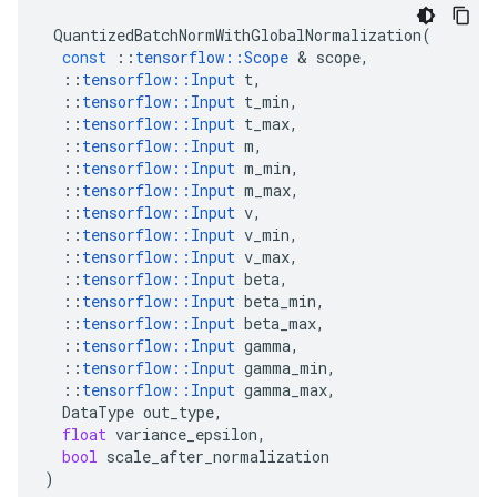
QuantizedBatchNormWithGlobalNormalization
(
const
::
tensorflow
::
Scope
&
scope
,
::
tensorflow
::
Input
t
,
::
tensorflow
::
Input
t_min
,
::
tensorflow
::
Input
t_max
,
::
tensorflow
::
Input
m
,
::
tensorflow
::
Input
m_min
,
::
tensorflow
::
Input
m_max
,
::
tensorflow
::
Input
v
,
::
tensorflow
::
Input
v_min
,
::
tensorflow
::
Input
v_max
,
::
tensorflow
::
Input
beta
,
::
tensorflow
::
Input
beta_min
,
::
tensorflow
::
Input
beta_max
,
::
tensorflow
::
Input
gamma
,
::
tensorflow
::
Input
gamma_min
,
::
tensorflow
::
Input
gamma_max
,
DataType
out_type
,
float
variance_epsilon
,
bool
scale_after_normalization
)