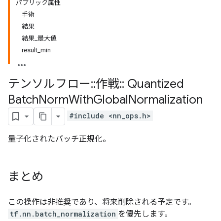
パブリック属性
手術
結果
結果_最大値
result_min
テンソルフロー
::
作戦
::
Quantized
Batch
Norm
With
Global
Normalization
#include <nn_ops.h>
量子化されたバッチ正規化。
まとめ
この操作は非推奨であり、将来削除される予定です。
tf.nn.batch_normalization
を優先します。