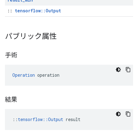
::
tensorflow::Output
パブリック属性
手術
Operation
 operation
結果
::
tensorflow::Output
 result