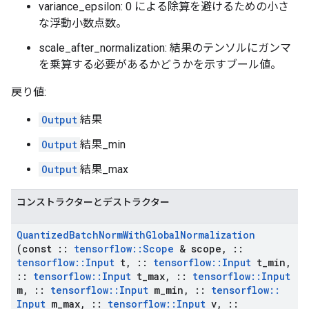
variance_epsilon: 0 による除算を避けるための小さ
な浮動小数点数。
scale_after_normalization: 結果のテンソルにガンマ
を乗算する必要があるかどうかを示すブール値。
戻り値:
Output
結果
Output
結果_min
Output
結果_max
コンストラクターとデストラクター
Quantized
Batch
Norm
With
Global
Normalization
(const
::
tensorflow
::
Scope
& scope
,
::
tensorflow
::
Input
t
,
::
tensorflow
::
Input
t
_
min
,
::
tensorflow
::
Input
t
_
max
,
::
tensorflow
::
Input
m
,
::
tensorflow
::
Input
m
_
min
,
::
tensorflow
::
Input
m
_
max
,
::
tensorflow
::
Input
v
,
::