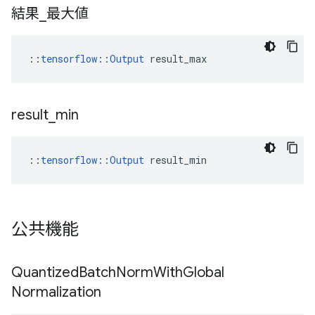
結果
_
最大値
::
tensorflow::Output
 result_max
result
_
min
::
tensorflow::Output
 result_min
公共機能
Quantized
Batch
Norm
With
Global
Normalization