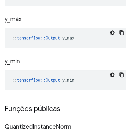
y
_
máx
::
tensorflow::Output
 y_max
y
_
min
::
tensorflow::Output
 y_min
Funções públicas
Quantized
Instance
Norm