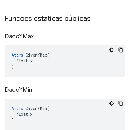
Funções estáticas públicas
Dado
YMax
Attrs
 GivenYMax(

  float x

)
Dado
YMin
Attrs
 GivenYMin(

  float x

)