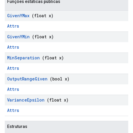
Funções estáticas públicas
Given
YMax
(float x)
Attrs
Given
YMin
(float x)
Attrs
Min
Separation
(float x)
Attrs
Output
Range
Given
(bool x)
Attrs
Variance
Epsilon
(float x)
Attrs
Estruturas