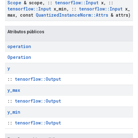
Scope
& scope
,
::
tensorflow
::
Input
x
,
::
tensorflow
::
Input
x
_
min
,
::
tensorflow
::
Input
x
_
max
,
const
Quantized
Instance
Norm
::
Attrs
& attrs)
Atributos públicos
operation
Operation
y
::
tensorflow::Output
y
_
max
::
tensorflow::Output
y
_
min
::
tensorflow::Output