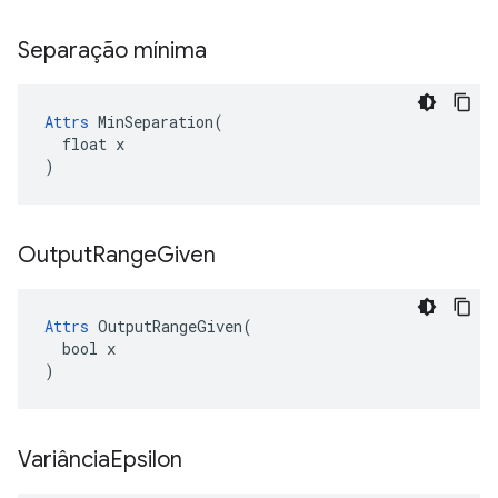
Separação mínima
Attrs
 MinSeparation(

  float x

)
Output
Range
Given
Attrs
 OutputRangeGiven(

  bool x

)
Variância
Epsilon