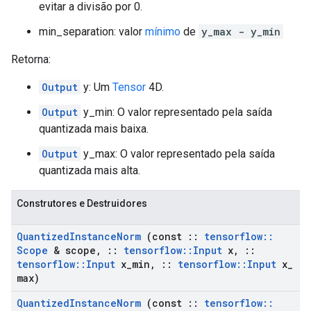
evitar a divisão por 0.
min_separation: valor
mínimo
de
y_max - y_min
Retorna:
Output
y: Um
Tensor
4D.
Output
y_min: O valor representado pela saída
quantizada mais baixa.
Output
y_max: O valor representado pela saída
quantizada mais alta.
Construtores e Destruidores
Quantized
Instance
Norm
(const
::
tensorflow
::
Scope
& scope
,
::
tensorflow
::
Input
x
,
::
tensorflow
::
Input
x
_
min
,
::
tensorflow
::
Input
x
_
max)
Quantized
Instance
Norm
(const
::
tensorflow
::