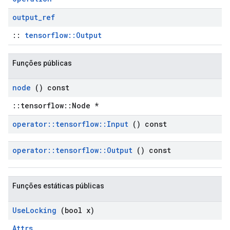
output
_
ref
::
tensorflow::Output
Funções públicas
node
() const
::tensorflow::Node *
operator
::
tensorflow
::
Input
() const
operator
::
tensorflow
::
Output
() const
Funções estáticas públicas
Use
Locking
(bool x)
Attrs