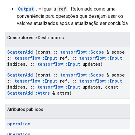
Output
: = Igual à
ref
. Retornado como uma
conveniência para operações que desejam usar os
valores atualizados após a atualização ser concluída.
Construtores e Destruidores
Scatter
Add
(const
::
tensorflow
::
Scope
& scope
,
::
tensorflow
::
Input
ref
,
::
tensorflow
::
Input
indices
,
::
tensorflow
::
Input
updates)
Scatter
Add
(const
::
tensorflow
::
Scope
& scope
,
::
tensorflow
::
Input
ref
,
::
tensorflow
::
Input
indices
,
::
tensorflow
::
Input
updates
,
const
Scatter
Add
::
Attrs
& attrs)
Atributos públicos
operation
Operation