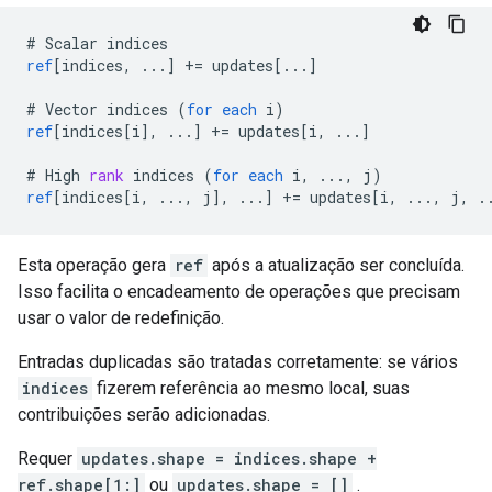
#
Scalar
indices
ref
[
indices, ...
]
+=
updates
[
...
]
#
Vector
indices
(
for
each
i
)
ref
[
indices[i
]
,
...
]
+=
updates
[
i, ...
]
#
High
rank
indices
(
for
each
i
,
...,
j
)
ref
[
indices[i, ..., j
]
,
...
]
+=
updates
[
i, ..., j, .
Esta operação gera
ref
após a atualização ser concluída.
Isso facilita o encadeamento de operações que precisam
usar o valor de redefinição.
Entradas duplicadas são tratadas corretamente: se vários
indices
fizerem referência ao mesmo local, suas
contribuições serão adicionadas.
Requer
updates.shape = indices.shape +
ref.shape[1:]
ou
updates.shape = []
.