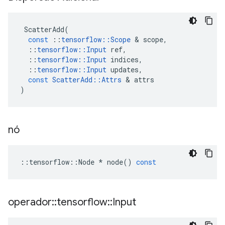
ScatterAdd
(
const
::
tensorflow
::
Scope
&
scope
,
::
tensorflow
::
Input
ref
,
::
tensorflow
::
Input
indices
,
::
tensorflow
::
Input
updates
,
const
ScatterAdd
::
Attrs
&
attrs
)
nó
::
tensorflow
::
Node
*
node
()
const
operador
::
tensorflow
::
Input