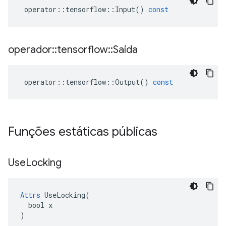
operator
::
tensorflow
::
Input
()
const
operador
::
tensorflow
::
Saída
operator
::
tensorflow
::
Output
()
const
Funções estáticas públicas
Use
Locking
Attrs
 UseLocking(

  bool x

)