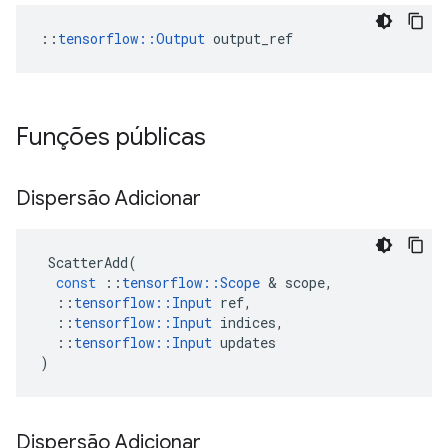
::
tensorflow::Output
 output_ref
Funções públicas
Dispersão Adicionar
ScatterAdd
(
const
::
tensorflow
::
Scope
&
scope
,
::
tensorflow
::
Input
ref
,
::
tensorflow
::
Input
indices
,
::
tensorflow
::
Input
updates
)
Dispersão Adicionar