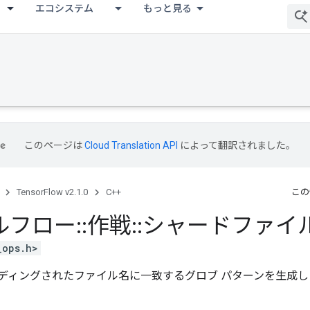
エコシステム
もっと見る
このページは
Cloud Translation API
によって翻訳されました。
TensorFlow v2.1.0
C++
この
ルフロー
::
作戦
::
シャードファイ
_ops.h>
ディングされたファイル名に一致するグロブ パターンを生成し