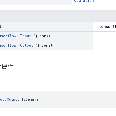
Operation
t
::tensorf
nsorflow
::
Input
() const
nsorflow
::
Output
() const
ク属性
ow::Output
 filename