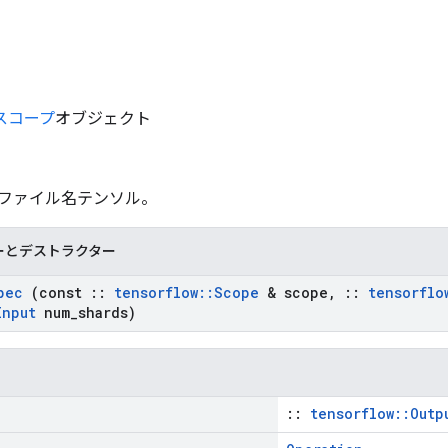
スコープ
オブジェクト
: ファイル名テンソル。
ーとデストラクター
pec
(const
::
tensorflow
::
Scope
& scope
,
::
tensorflo
Input
num
_
shards)
::
tensorflow::Outp