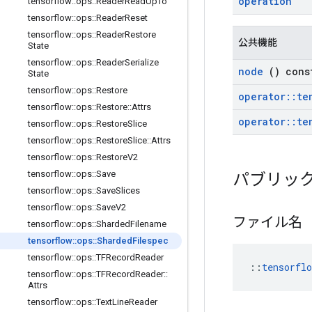
operation
tensorflow
::
ops
::
Reader
Read
Up
To
tensorflow
::
ops
::
Reader
Reset
tensorflow
::
ops
::
Reader
Restore
公共機能
State
tensorflow
::
ops
::
Reader
Serialize
node
() cons
State
tensorflow
::
ops
::
Restore
operator
::
te
tensorflow
::
ops
::
Restore
::
Attrs
operator
::
te
tensorflow
::
ops
::
Restore
Slice
tensorflow
::
ops
::
Restore
Slice
::
Attrs
tensorflow
::
ops
::
Restore
V2
tensorflow
::
ops
::
Save
パブリッ
tensorflow
::
ops
::
Save
Slices
tensorflow
::
ops
::
Save
V2
ファイル名
tensorflow
::
ops
::
Sharded
Filename
tensorflow
::
ops
::
Sharded
Filespec
tensorflow
::
ops
::
TFRecord
Reader
::
tensorfl
tensorflow
::
ops
::
TFRecord
Reader
::
Attrs
tensorflow
::
ops
::
Text
Line
Reader