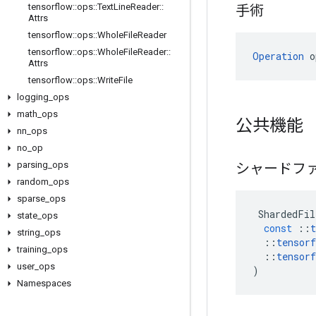
tensorflow
::
ops
::
Text
Line
Reader
::
手術
Attrs
tensorflow
::
ops
::
Whole
File
Reader
tensorflow
::
ops
::
Whole
File
Reader
::
Operation
 o
Attrs
tensorflow
::
ops
::
Write
File
logging
_
ops
math
_
ops
公共機能
nn
_
ops
no
_
op
parsing
_
ops
シャードフ
random
_
ops
sparse
_
ops
ShardedFil
state
_
ops
const
::
t
string
_
ops
::
tensorf
training
_
ops
::
tensorf
user
_
ops
)
Namespaces