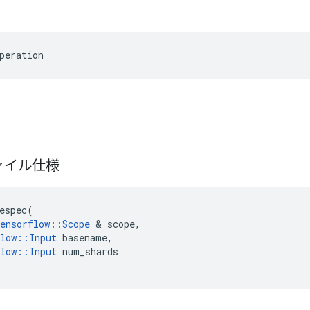
peration
ァイル仕様
espec
(
ensorflow
::
Scope
&
scope
,
low
::
Input
basename
,
low
::
Input
num_shards