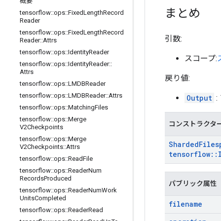
概要
まとめ
tensorflow
::
ops
::
Fixed
Length
Record
Reader
tensorflow
::
ops
::
Fixed
Length
Record
引数:
Reader
::
Attrs
tensorflow
::
ops
::
Identity
Reader
スコープ:
tensorflow
::
ops
::
Identity
Reader
::
Attrs
戻り値:
tensorflow
::
ops
::
LMDBReader
tensorflow
::
ops
::
LMDBReader
::
Attrs
Output
tensorflow
::
ops
::
Matching
Files
tensorflow
::
ops
::
Merge
コンストラクタ
V2Checkpoints
tensorflow
::
ops
::
Merge
Sharded
Files
V2Checkpoints
::
Attrs
tensorflow
::
tensorflow
::
ops
::
Read
File
tensorflow
::
ops
::
Reader
Num
Records
Produced
パブリック属性
tensorflow
::
ops
::
Reader
Num
Work
Units
Completed
filename
tensorflow
::
ops
::
Reader
Read