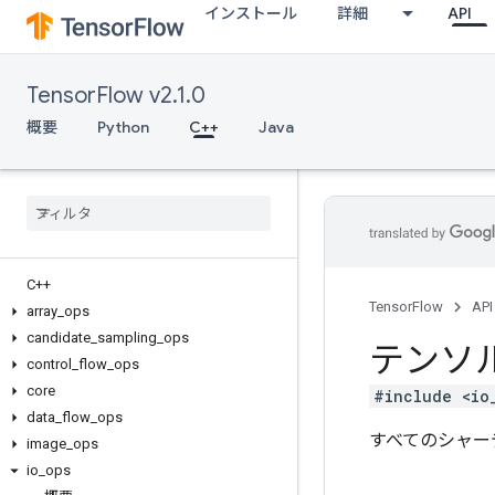
インストール
詳細
API
TensorFlow v2.1.0
概要
Python
C++
Java
C++
TensorFlow
API
array
_
ops
candidate
_
sampling
_
ops
テンソ
control
_
flow
_
ops
core
#include <io
data
_
flow
_
ops
すべてのシャー
image
_
ops
io
_
ops