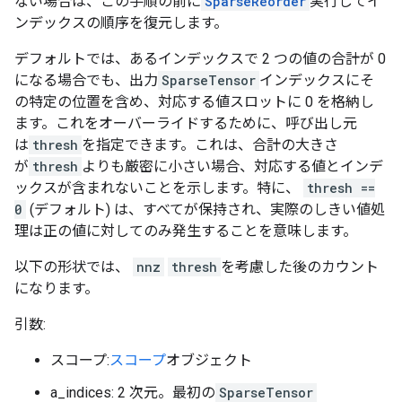
ない場合は、この手順の前に
SparseReorder
実行してイ
ンデックスの順序を復元します。
デフォルトでは、あるインデックスで 2 つの値の合計が 0
になる場合でも、出力
SparseTensor
インデックスにそ
の特定の位置を含め、対応する値スロットに 0 を格納し
ます。これをオーバーライドするために、呼び出し元
は
thresh
を指定できます。これは、合計の大きさ
が
thresh
よりも厳密に小さい場合、対応する値とインデ
ックスが含まれないことを示します。特に、
thresh ==
0
(デフォルト) は、すべてが保持され、実際のしきい値処
理は正の値に対してのみ発生することを意味します。
以下の形状では、
nnz
thresh
を考慮した後のカウント
になります。
引数:
スコープ:
スコープ
オブジェクト
a_indices: 2 次元。最初の
SparseTensor