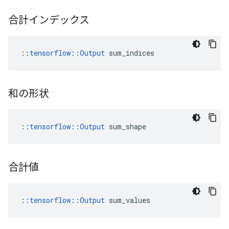
合計インデックス
::
tensorflow::Output
 sum_indices
和の形状
::
tensorflow::Output
 sum_shape
合計値
::
tensorflow::Output
 sum_values