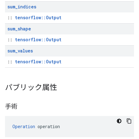
sum
_
indices
::
tensorflow::Output
sum
_
shape
::
tensorflow::Output
sum
_
values
::
tensorflow::Output
パブリック属性
手術
Operation
 operation