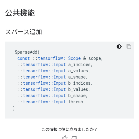
公共機能
スパース追加
SparseAdd
(
const
::
tensorflow
::
Scope
&
scope
,
::
tensorflow
::
Input
a_indices
,
::
tensorflow
::
Input
a_values
,
::
tensorflow
::
Input
a_shape
,
::
tensorflow
::
Input
b_indices
,
::
tensorflow
::
Input
b_values
,
::
tensorflow
::
Input
b_shape
,
::
tensorflow
::
Input
thresh
)
この情報は役に立ちましたか？