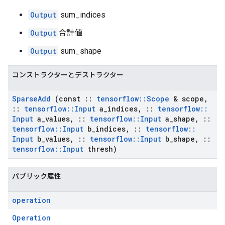
Output
sum_indices
Output
合計値
Output
sum_shape
コンストラクターとデストラクター
Sparse
Add
(const
::
tensorflow
::
Scope
& scope
,
::
tensorflow
::
Input
a
_
indices
,
::
tensorflow
::
Input
a
_
values
,
::
tensorflow
::
Input
a
_
shape
,
::
tensorflow
::
Input
b
_
indices
,
::
tensorflow
::
Input
b
_
values
,
::
tensorflow
::
Input
b
_
shape
,
::
tensorflow
::
Input
thresh)
パブリック属性
operation
Operation