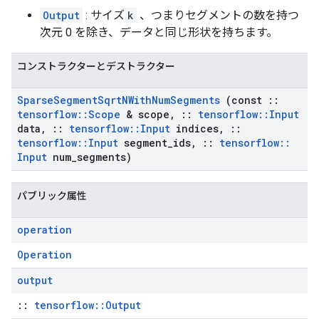
Output
: サイズ
k
、つまりセグメントの数を持つ
次元 0 を除き、データと同じ形状を持ちます。
コンストラクターとデストラクター
Sparse
Segment
Sqrt
NWith
Num
Segments
(const
::
tensorflow
::
Scope
& scope
,
::
tensorflow
::
Input
data
,
::
tensorflow
::
Input
indices
,
::
tensorflow
::
Input
segment
_
ids
,
::
tensorflow
::
Input
num
_
segments)
パブリック属性
operation
Operation
output
::
tensorflow::Output