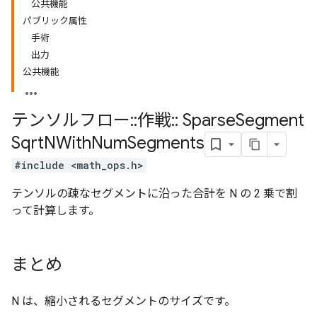
公共機能
パブリック属性
手術
出力
公共機能
テンソルフロー
::
作戦
::
Sparse
Segment
Sqrt
NWith
Num
Segments
#include <math_ops.h>
テンソルの疎なセグメントに沿った合計を N の 2 乗で割
って計算します。
まとめ
N は、縮小されるセグメントのサイズです。