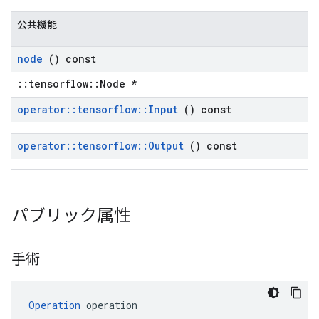
公共機能
node
() const
::tensorflow::Node *
operator
::
tensorflow
::
Input
() const
operator
::
tensorflow
::
Output
() const
パブリック属性
手術
Operation
 operation