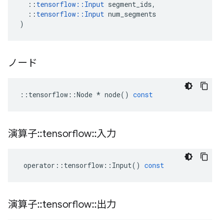
::
tensorflow
::
Input
segment_ids
,
::
tensorflow
::
Input
num_segments
)
ノード
::
tensorflow
::
Node
*
node
()
const
演算子
::
tensorflow
::
入力
operator
::
tensorflow
::
Input
()
const
演算子
::
tensorflow
::
出力