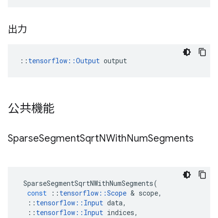
出力
::
tensorflow::Output
 output
公共機能
Sparse
Segment
Sqrt
NWith
Num
Segments
SparseSegmentSqrtNWithNumSegments
(
const
::
tensorflow
::
Scope
&
scope
,
::
tensorflow
::
Input
data
,
::
tensorflow
::
Input
indices
,