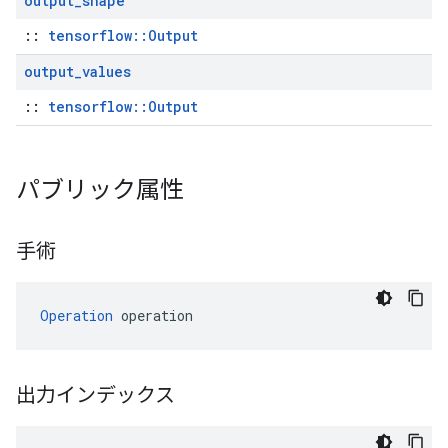
output
_
shape
::
tensorflow::Output
output
_
values
::
tensorflow::Output
パブリック属性
手術
Operation
 operation
出力インデックス