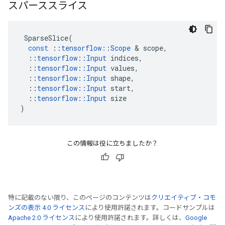
スパーススライス
SparseSlice
(
const
::
tensorflow
::
Scope
&
scope
,
::
tensorflow
::
Input
indices
,
::
tensorflow
::
Input
values
,
::
tensorflow
::
Input
shape
,
::
tensorflow
::
Input
start
,
::
tensorflow
::
Input
size
)
この情報は役に立ちましたか？
特に記載のない限り、このページのコンテンツは
クリエイティブ・コモ
ンズの表示 4.0 ライセンス
により使用許諾されます。コードサンプルは
Apache 2.0 ライセンス
により使用許諾されます。詳しくは、
Google