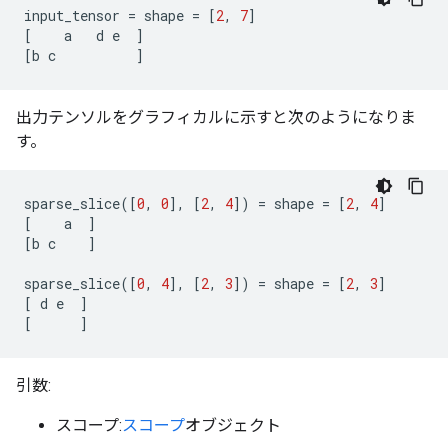
input_tensor
=
shape
=
[
2
,
7
]
[
a
d
e
]
[
b
c
]
出力テンソルをグラフィカルに示すと次のようになりま
す。
sparse_slice
([
0
,
0
],
[
2
,
4
])
=
shape
=
[
2
,
4
]
[
a
]
[
b
c
]
sparse_slice
([
0
,
4
],
[
2
,
3
])
=
shape
=
[
2
,
3
]
[
d
e
]
[
]
引数:
スコープ:
スコープ
オブジェクト