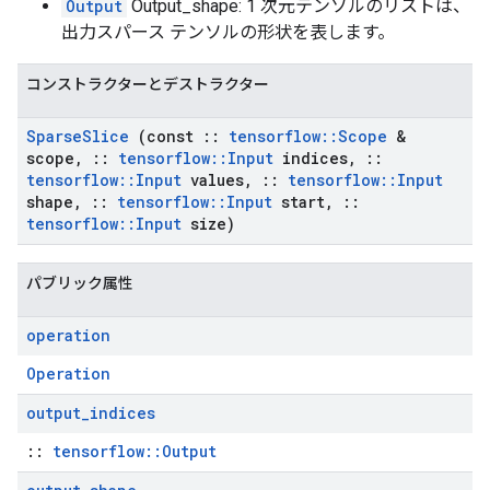
Output
Output_shape: 1 次元テンソルのリストは、
出力スパース テンソルの形状を表します。
コンストラクターとデストラクター
Sparse
Slice
(const
::
tensorflow
::
Scope
&
scope
,
::
tensorflow
::
Input
indices
,
::
tensorflow
::
Input
values
,
::
tensorflow
::
Input
shape
,
::
tensorflow
::
Input
start
,
::
tensorflow
::
Input
size)
パブリック属性
operation
Operation
output
_
indices
::
tensorflow::Output