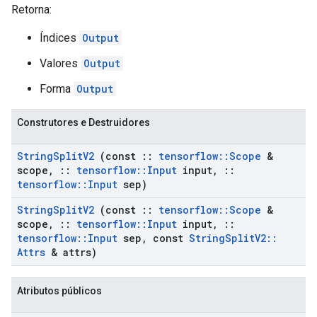
Retorna:
Índices
Output
Valores
Output
Forma
Output
Construtores e Destruidores
String
Split
V2
(const
::
tensorflow
::
Scope
&
scope
,
::
tensorflow
::
Input
input
,
::
tensorflow
::
Input
sep)
String
Split
V2
(const
::
tensorflow
::
Scope
&
scope
,
::
tensorflow
::
Input
input
,
::
tensorflow
::
Input
sep
,
const
String
Split
V2
::
Attrs
& attrs)
Atributos públicos