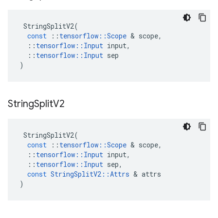
StringSplitV2
(
const
::
tensorflow
::
Scope
&
scope
,
::
tensorflow
::
Input
input
,
::
tensorflow
::
Input
sep
)
String
Split
V2
StringSplitV2
(
const
::
tensorflow
::
Scope
&
scope
,
::
tensorflow
::
Input
input
,
::
tensorflow
::
Input
sep
,
const
StringSplitV2
::
Attrs
&
attrs
)