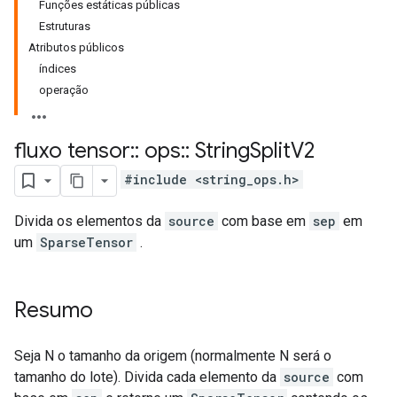
Funções estáticas públicas
Estruturas
Atributos públicos
índices
operação
fluxo tensor
::
ops
::
String
Split
V2
#include <string_ops.h>
Divida os elementos da
source
com base em
sep
em
um
SparseTensor
.
Resumo
Seja N o tamanho da origem (normalmente N será o
tamanho do lote). Divida cada elemento da
source
com