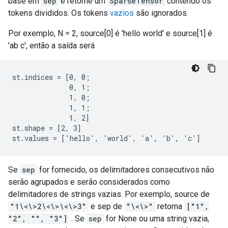
base em
sep
e retorne um
SparseTensor
contendo os
tokens divididos. Os tokens
vazios
são ignorados.
Por exemplo, N = 2, source[0] é 'hello world' e source[1] é
'ab c', então a saída será
st.indices = [0, 0;

              0, 1;

              1, 0;

              1, 1;

              1, 2]

st.shape = [2, 3]

st.values = ['hello', 'world', 'a', 'b', 'c']
Se
sep
for fornecido, os delimitadores consecutivos não
serão agrupados e serão considerados como
delimitadores de strings vazias. Por exemplo, source de
"1\<\>2\<\>\<\>3"
e sep de
"\<\>"
retorna
["1",
"2", "", "3"]
. Se
sep
for None ou uma string vazia,