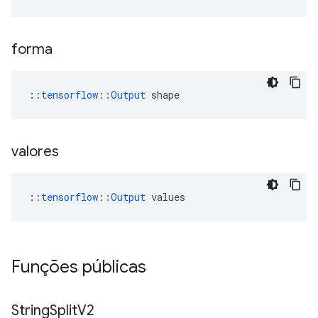
forma
::
tensorflow::Output
 shape
valores
::
tensorflow::Output
 values
Funções públicas
String
Split
V2