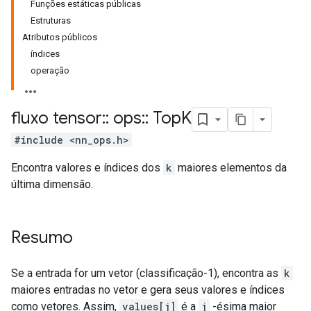
Funções estáticas públicas
Estruturas
Atributos públicos
índices
operação
fluxo tensor
::
ops
::
Top
K
#include <nn_ops.h>
Encontra valores e índices dos
k
maiores elementos da
última dimensão.
Resumo
Se a entrada for um vetor (classificação-1), encontra as
k
maiores entradas no vetor e gera seus valores e índices
como vetores. Assim,
values[j]
é a
j
-ésima maior