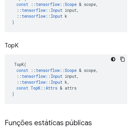
const
::
tensorflow
::
Scope
&
scope
,
::
tensorflow
::
Input
input
,
::
tensorflow
::
Input
k
)
Top
K
TopK
(
const
::
tensorflow
::
Scope
&
scope
,
::
tensorflow
::
Input
input
,
::
tensorflow
::
Input
k
,
const
TopK
::
Attrs
&
attrs
)
Funções estáticas públicas