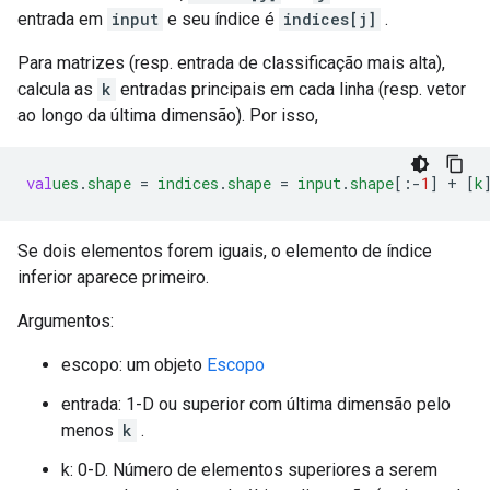
entrada em
input
e seu índice é
indices[j]
.
Para matrizes (resp. entrada de classificação mais alta),
calcula as
k
entradas principais em cada linha (resp. vetor
ao longo da última dimensão). Por isso,
val
ues
.
shape
=
indices
.
shape
=
input
.
shape
[
:-
1
]
+
[
k
Se dois elementos forem iguais, o elemento de índice
inferior aparece primeiro.
Argumentos:
escopo: um objeto
Escopo
entrada: 1-D ou superior com última dimensão pelo
menos
k
.
k: 0-D. Número de elementos superiores a serem