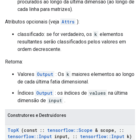
procurados ao longo da última dimensão (ao longo de
cada linha para matrizes).
Atributos opcionais (veja
Attrs
):
classificado: se for verdadeiro, os
k
elementos
resultantes serão classificados pelos valores em
ordem decrescente.
Retorna:
Valores
Output
: Os
k
maiores elementos ao longo
de cada última fatia dimensional.
Índices
Output
: os índices de
values
na última
dimensão de
input
.
Construtores e Destruidores
Top
K
(const
::
tensorflow
::
Scope
& scope
,
::
tensorflow
::
Input
input
,
::
tensorflow
::
Input
k)