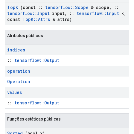
Top
K
(const
::
tensorflow
::
Scope
& scope
,
::
tensorflow
::
Input
input
,
::
tensorflow
::
Input
k
,
const
Top
K
::
Attrs
& attrs)
Atributos públicos
indices
::
tensorflow::Output
operation
Operation
values
::
tensorflow::Output
Funções estáticas públicas
Sorted
(bool x)