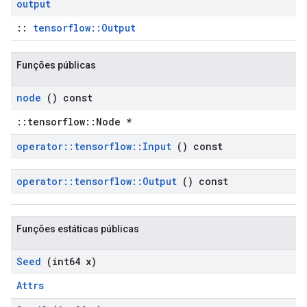
output
::
tensorflow::Output
Funções públicas
node
() const
::tensorflow::Node *
operator
::
tensorflow
::
Input
() const
operator
::
tensorflow
::
Output
() const
Funções estáticas públicas
Seed
(int64 x)
Attrs