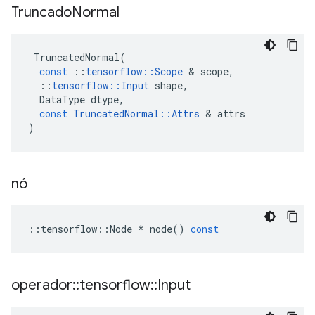
Truncado
Normal
TruncatedNormal
(
const
::
tensorflow
::
Scope
&
scope
,
::
tensorflow
::
Input
shape
,
DataType
dtype
,
const
TruncatedNormal
::
Attrs
&
attrs
)
nó
::
tensorflow
::
Node
*
node
()
const
operador
::
tensorflow
::
Input