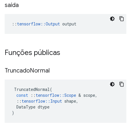
saída
::
tensorflow::Output
 output
Funções públicas
Truncado
Normal
TruncatedNormal
(
const
::
tensorflow
::
Scope
&
scope
,
::
tensorflow
::
Input
shape
,
DataType
dtype
)