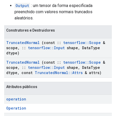
Output
: um tensor da forma especificada
preenchido com valores normais truncados
aleatórios.
Construtores e Destruidores
Truncated
Normal
(const
::
tensorflow
::
Scope
&
scope
,
::
tensorflow
::
Input
shape
,
Data
Type
dtype)
Truncated
Normal
(const
::
tensorflow
::
Scope
&
scope
,
::
tensorflow
::
Input
shape
,
Data
Type
dtype
,
const
Truncated
Normal
::
Attrs
& attrs)
Atributos públicos
operation
Operation