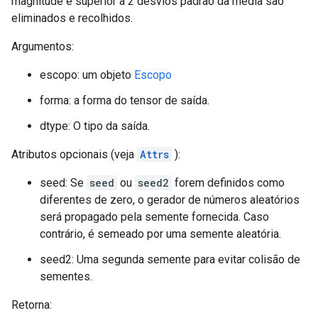
magnitude é superior a 2 desvios padrão da média são
eliminados e recolhidos.
Argumentos:
escopo: um objeto
Escopo
forma: a forma do tensor de saída.
dtype: O tipo da saída.
Atributos opcionais (veja
Attrs
):
seed: Se
seed
ou
seed2
forem definidos como
diferentes de zero, o gerador de números aleatórios
será propagado pela semente fornecida. Caso
contrário, é semeado por uma semente aleatória.
seed2: Uma segunda semente para evitar colisão de
sementes.
Retorna: