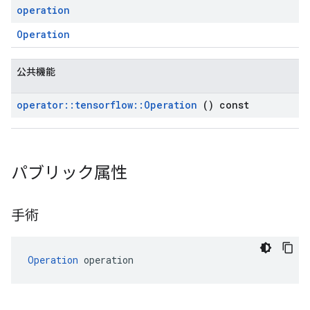
operation
Operation
公共機能
operator
::
tensorflow
::
Operation
() const
パブリック属性
手術
Operation
 operation