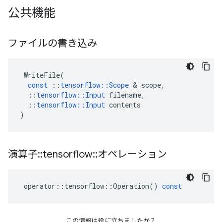
公共機能
ファイルの書き込み
WriteFile
(
const
::
tensorflow
::
Scope
&
scope
,
::
tensorflow
::
Input
filename
,
::
tensorflow
::
Input
contents
)
演算子
::
tensorflow
::
オペレーション
operator
::
tensorflow
::
Operation
()
const
この情報は役に立ちましたか？