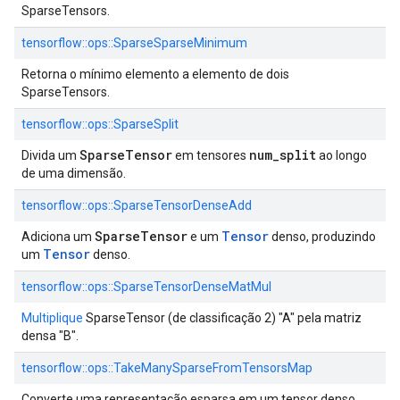
SparseTensors.
tensorflow::ops::SparseSparseMinimum
Retorna o mínimo elemento a elemento de dois
SparseTensors.
tensorflow::ops::SparseSplit
SparseTensor
num_split
Divida um
em tensores
ao longo
de uma dimensão.
tensorflow::ops::SparseTensorDenseAdd
SparseTensor
Tensor
Adiciona um
e um
denso, produzindo
Tensor
um
denso.
tensorflow::ops::SparseTensorDenseMatMul
Multiplique
SparseTensor (de classificação 2) "A" pela matriz
densa "B".
tensorflow::ops::TakeManySparseFromTensorsMap
Converte uma representação esparsa em um tensor denso.