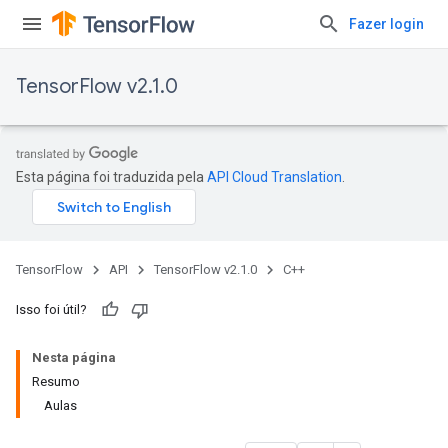
Fazer login
TensorFlow v2.1.0
Esta página foi traduzida pela
API Cloud Translation
.
TensorFlow
API
TensorFlow v2.1.0
C++
Isso foi útil?
Nesta página
Resumo
Aulas