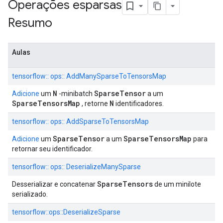
Operações esparsas
Resumo
Aulas
tensorflow:: ops:: AddManySparseToTensorsMap
N
SparseTensor
Adicione
um
-minibatch
a um
SparseTensorsMap
N
, retorne
identificadores.
tensorflow:: ops:: AddSparseToTensorsMap
SparseTensor
SparseTensorsMap
Adicione
um
a um
para
retornar seu identificador.
tensorflow:: ops:: DeserializeManySparse
SparseTensors
Desserializar e concatenar
de um minilote
serializado.
tensorflow::ops::DeserializeSparse