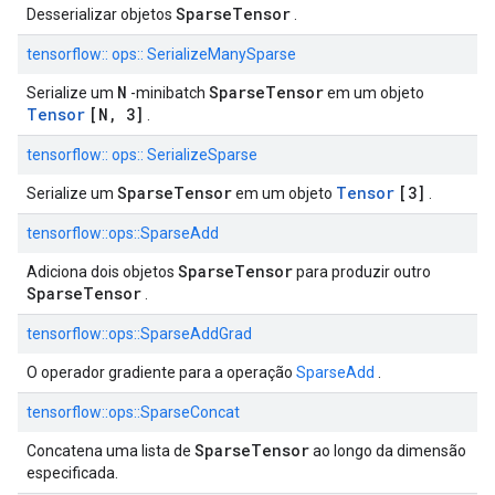
SparseTensor
Desserializar objetos
.
tensorflow:: ops:: SerializeManySparse
N
SparseTensor
Serialize um
-minibatch
em um objeto
Tensor
[N, 3]
.
tensorflow:: ops:: SerializeSparse
SparseTensor
Tensor
[3]
Serialize um
em um objeto
.
tensorflow::ops::SparseAdd
SparseTensor
Adiciona dois objetos
para produzir outro
SparseTensor
.
tensorflow::ops::SparseAddGrad
O operador gradiente para a operação
SparseAdd
.
tensorflow::ops::SparseConcat
SparseTensor
Concatena uma lista de
ao longo da dimensão
especificada.