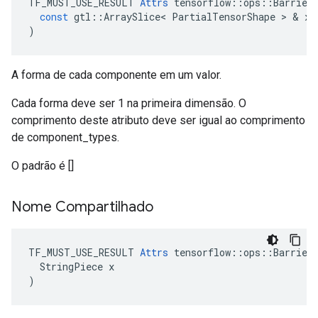
TF_MUST_USE_RESULT
Attrs
tensorflow
::
ops
::
Barrier
const
gtl
::
ArraySlice
<
PartialTensorShape
>
&
x
)
A forma de cada componente em um valor.
Cada forma deve ser 1 na primeira dimensão. O
comprimento deste atributo deve ser igual ao comprimento
de component_types.
O padrão é []
Nome Compartilhado
TF_MUST_USE_RESULT 
Attrs
 tensorflow::ops::Barrier:
  StringPiece x

)