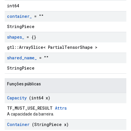
int64
container
_
= ""
StringPiece
shapes
_
= {}
gtl::ArraySlice< PartialTensorShape >
shared
_
name
_
= ""
StringPiece
Funções públicas
Capacity
(int64 x)
TF_MUST_USE_RESULT
Attrs
A capacidade da barreira.
Container
(String
Piece x)