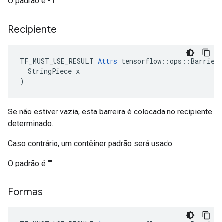
O padrão é -1
Recipiente
TF_MUST_USE_RESULT 
Attrs
 tensorflow::ops::Barrier:
  StringPiece x

)
Se não estiver vazia, esta barreira é colocada no recipiente
determinado.
Caso contrário, um contêiner padrão será usado.
O padrão é ""
Formas