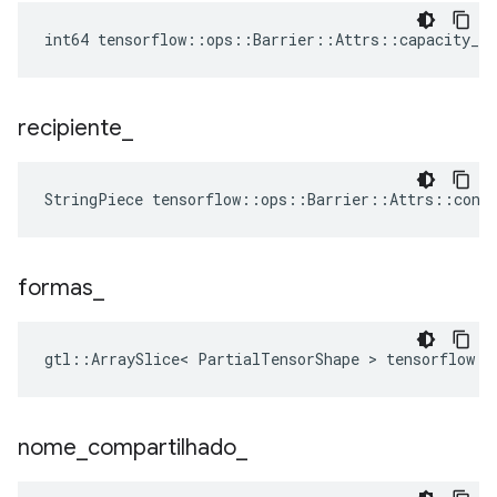
int64 tensorflow::ops::Barrier::Attrs::capacity_ =
recipiente
_
StringPiece tensorflow::ops::Barrier::Attrs::cont
formas
_
gtl::ArraySlice< PartialTensorShape > tensorflow::
nome
_
compartilhado
_