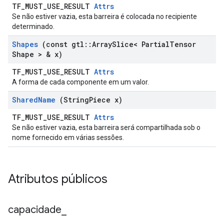
TF_MUST_USE_RESULT
Attrs
Se não estiver vazia, esta barreira é colocada no recipiente
determinado.
Shapes
(const gtl
::
Array
Slice< Partial
Tensor
Shape > & x)
TF_MUST_USE_RESULT
Attrs
A forma de cada componente em um valor.
Shared
Name
(String
Piece x)
TF_MUST_USE_RESULT
Attrs
Se não estiver vazia, esta barreira será compartilhada sob o
nome fornecido em várias sessões.
Atributos públicos
capacidade
_