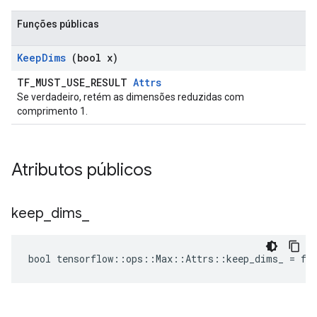
Funções públicas
Keep
Dims
(bool x)
TF_MUST_USE_RESULT
Attrs
Se verdadeiro, retém as dimensões reduzidas com
comprimento 1.
Atributos públicos
keep
_
dims
_
bool tensorflow::ops::Max::Attrs::keep_dims_ = fa