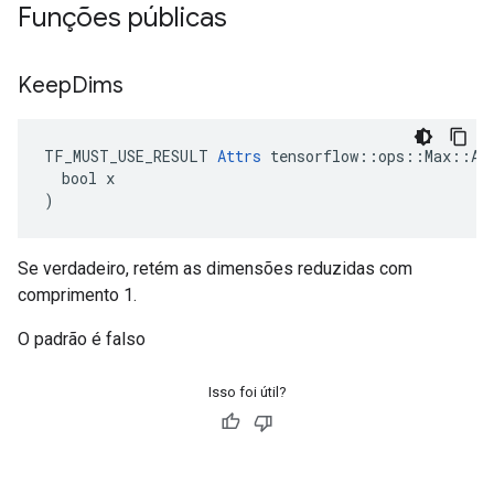
Funções públicas
Keep
Dims
TF_MUST_USE_RESULT 
Attrs
 tensorflow::ops::Max::Att
  bool x

)
Se verdadeiro, retém as dimensões reduzidas com
comprimento 1.
O padrão é falso
Isso foi útil?