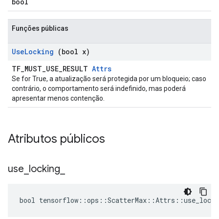
bool
Funções públicas
Use
Locking
(bool x)
TF_MUST_USE_RESULT
Attrs
Se for True, a atualização será protegida por um bloqueio; caso
contrário, o comportamento será indefinido, mas poderá
apresentar menos contenção.
Atributos públicos
use
_
locking
_
bool tensorflow::ops::ScatterMax::Attrs::use_locki