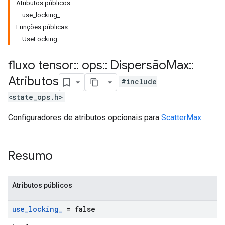
Atributos públicos
use_locking_
Funções públicas
UseLocking
fluxo tensor
::
ops
::
Dispersão
Max
::
Atributos
#include
<state_ops.h>
Configuradores de atributos opcionais para
ScatterMax
.
Resumo
Atributos públicos
use
_
locking
_
= false