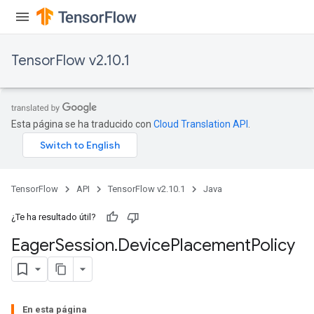
TensorFlow v2.10.1
Esta página se ha traducido con
Cloud Translation API
.
TensorFlow
API
TensorFlow v2.10.1
Java
¿Te ha resultado útil?
Eager
Session
.
Device
Placement
Policy
En esta página