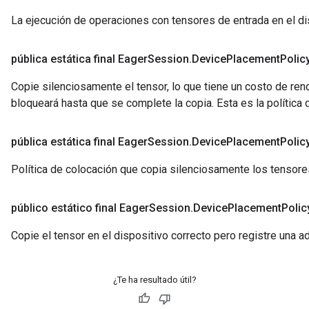
La ejecución de operaciones con tensores de entrada en el disp
pública estática final Eager
Session
.
Device
Placement
Polic
Copie silenciosamente el tensor, lo que tiene un costo de ren
bloqueará hasta que se complete la copia. Esta es la política
pública estática final Eager
Session
.
Device
Placement
Polic
Política de colocación que copia silenciosamente los tensores
público estático final Eager
Session
.
Device
Placement
Polic
Copie el tensor en el dispositivo correcto pero registre una a
¿Te ha resultado útil?