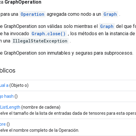
ica
GraphOperation
 para una
Operation
agregada como nodo a un
Graph
.
de GraphOperation son válidas solo mientras el
Graph
del que f
 se ha invocado
Graph.close()
, los métodos en la instancia d
on una
IllegalStateException
.
de GraphOperation son inmutables y seguras para subprocesos.
licos
ual a
(Objeto o)
go hash
()
tListLength
(nombre de cadena)
elve el tamaño de la lista de entradas dada de tensores para esta oper
bre
()
elve el nombre completo de la Operación.