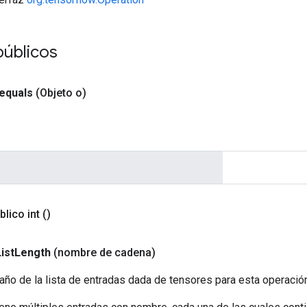
públicos
equals
(Objeto o)
blico int
()
ist
Length
(nombre de cadena)
ño de la lista de entradas dada de tensores para esta operación