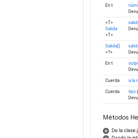
En t
númS
Devu
<T>
salid
Salida
Devu
<T>
Salida[]
salid
<?>
Devu
En t
outp
Devu
Cuerda
a la
Cuerda
tipo
(
Devue
Métodos He
De la clase 
Desde la in