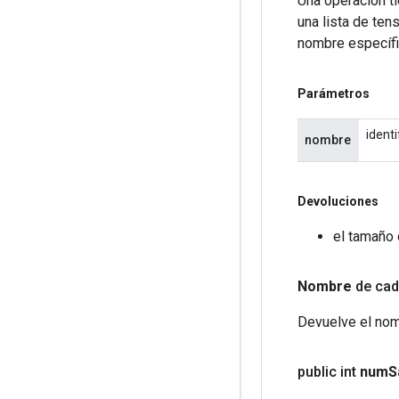
Una operación ti
una lista de ten
nombre específi
Parámetros
ident
nombre
Devoluciones
el tamaño 
Nombre
de cad
Devuelve el nom
public int
num
S