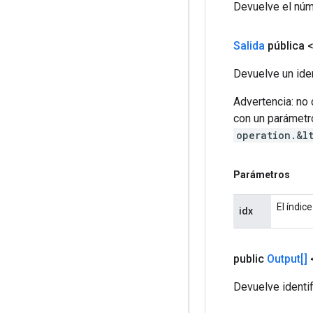
Devuelve el núm
Salida
pública 
Devuelve un iden
Advertencia: no
con un parámetro
operation.&l
Parámetros
El índic
idx
public
Output[]
Devuelve identif