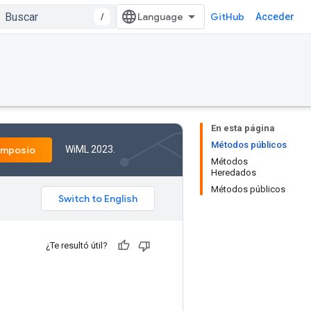
/
GitHub
Acceder
En esta página
Métodos públicos
WiML 2023.
imposio
Métodos
Heredados
Métodos públicos
¿Te resultó útil?