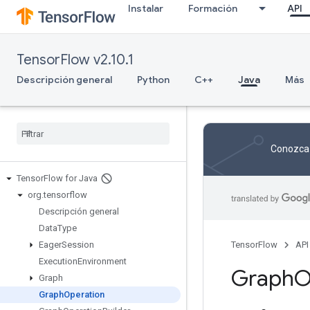
Instalar
Formación
API
TensorFlow v2.10.1
Descripción general
Python
C++
Java
Más
Conozca 
Tensor
Flow for Java
org
.
tensorflow
Descripción general
Data
Type
Eager
Session
TensorFlow
API
Execution
Environment
Graph
O
Graph
Graph
Operation