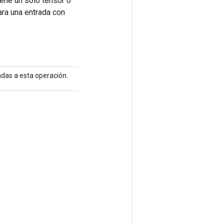
ene un solo tensor o
ara una entrada con
adas a esta operación.