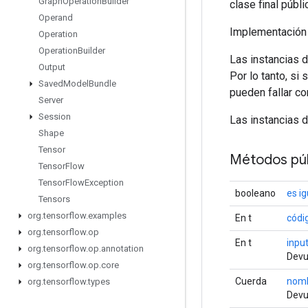
Graph
Operation
Builder
clase final públ
Operand
Implementación
Operation
Operation
Builder
Las instancias 
Output
Por lo tanto, si
Saved
Model
Bundle
pueden fallar c
Server
Session
Las instancias 
Shape
Tensor
Métodos púb
Tensor
Flow
Tensor
Flow
Exception
booleano
es ig
Tensors
org
.
tensorflow
.
examples
En t
códi
org
.
tensorflow
.
op
En t
inpu
org
.
tensorflow
.
op
.
annotation
Devu
org
.
tensorflow
.
op
.
core
Cuerda
nom
org
.
tensorflow
.
types
Devu