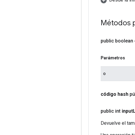
Métodos 
public boolean
Parámetros
o
código hash
pú
public int
input
L
Devuelve el tama