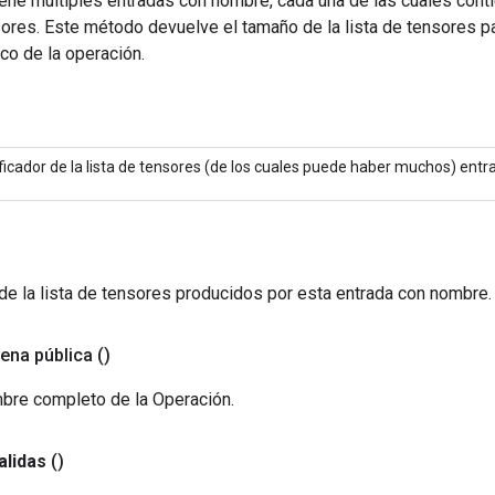
ene múltiples entradas con nombre, cada una de las cuales conti
sores. Este método devuelve el tamaño de la lista de tensores p
co de la operación.
ificador de la lista de tensores (de los cuales puede haber muchos) entr
de la lista de tensores producidos por esta entrada con nombre.
ena pública
()
bre completo de la Operación.
alidas
()