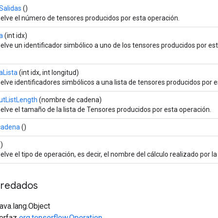
alidas
()
elve el número de tensores producidos por esta operación.
a
(int idx)
elve un identificador simbólico a uno de los tensores producidos por es
aLista
(int idx, int longitud)
elve identificadores simbólicos a una lista de tensores producidos por e
utListLength
(nombre de cadena)
elve el tamaño de la lista de Tensores producidos por esta operación.
 cadena
()
)
lve el tipo de operación, es decir, el nombre del cálculo realizado por l
redados
java.lang.Object
terfaz
org.tensorflow.Operation