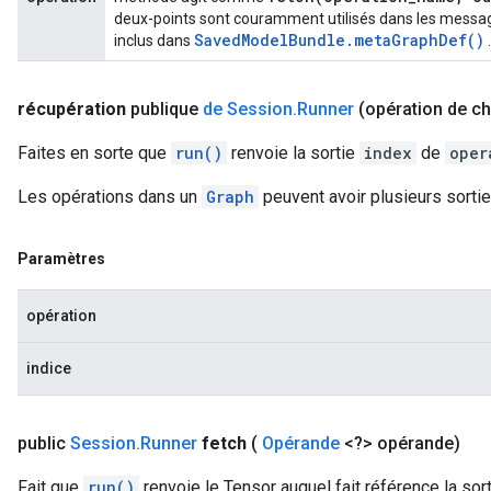
deux-points sont couramment utilisés dans les mess
Saved
Model
Bundle
.
meta
Graph
Def(
)
inclus dans
.
récupération
publique
de Session
.
Runner
(opération de c
Faites en sorte que
run()
renvoie la sortie
index
de
oper
Les opérations dans un
Graph
peuvent avoir plusieurs sorti
Paramètres
opération
indice
public
Session
.
Runner
fetch
(
Opérande
<?> opérande)
Fait que
run()
renvoie le Tensor auquel fait référence la sor