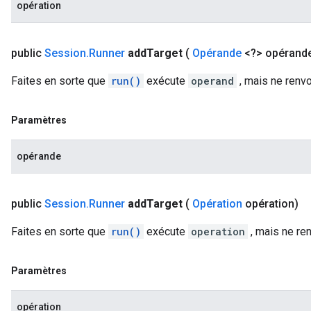
opération
public
Session
.
Runner
add
Target
(
Opérande
<?> opérand
Faites en sorte que
run()
exécute
operand
, mais ne renv
Paramètres
opérande
public
Session
.
Runner
add
Target
(
Opération
opération)
Faites en sorte que
run()
exécute
operation
, mais ne re
Paramètres
opération