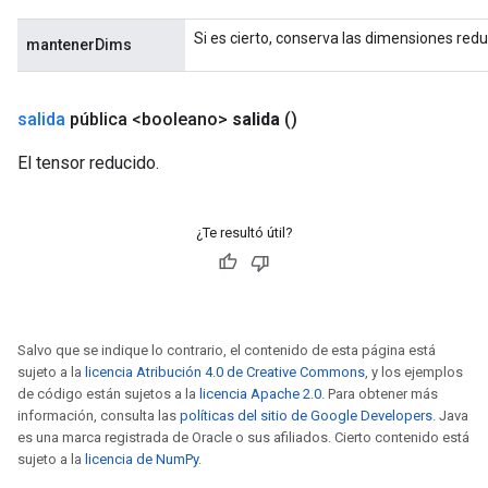
Si es cierto, conserva las dimensiones redu
eHandleOp
mantenerDims
salida
pública <booleano>
salida
()
ureSplit
El tensor reducido.
¿Te resultó útil?
Salvo que se indique lo contrario, el contenido de esta página está
sujeto a la
licencia Atribución 4.0 de Creative Commons
, y los ejemplos
de código están sujetos a la
licencia Apache 2.0
. Para obtener más
información, consulta las
políticas del sitio de Google Developers
. Java
es una marca registrada de Oracle o sus afiliados. Cierto contenido está
sujeto a la
licencia de NumPy
.