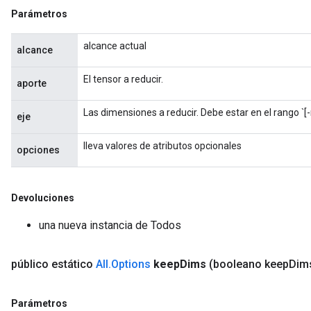
Parámetros
source
alcance actual
alcance
leOp
El tensor a reducir.
aporte
Las dimensiones a reducir. Debe estar en el rango `[-r
eje
lleva valores de atributos opcionales
opciones
Devoluciones
una nueva instancia de Todos
público estático
All
.
Options
keep
Dims
(booleano keep
Dim
Flush
Parámetros