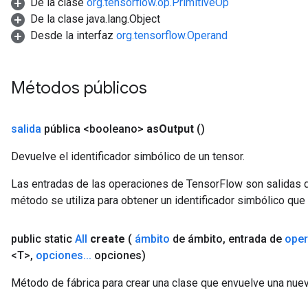
De la clase
org.tensorflow.op.PrimitiveOp
De la clase java.lang.Object
Desde la interfaz
org.tensorflow.Operand
Métodos públicos
salida
pública <booleano>
as
Output
()
Devuelve el identificador simbólico de un tensor.
Las entradas de las operaciones de TensorFlow son salidas d
método se utiliza para obtener un identificador simbólico que 
t
public static
All
create
(
ámbito
de ámbito
,
entrada de
ope
<T>
,
opciones
.
.
.
opciones)
Método de fábrica para crear una clase que envuelve una nue