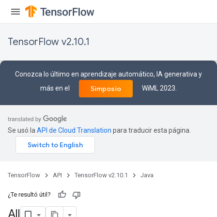
TensorFlow v2.10.1
Conozca lo último en aprendizaje automático, IA generativa y
más en el
WiML 2023.
Simposio
Se usó la
API de Cloud Translation
para traducir esta página.
TensorFlow
API
TensorFlow v2.10.1
Java
¿Te resultó útil?
All