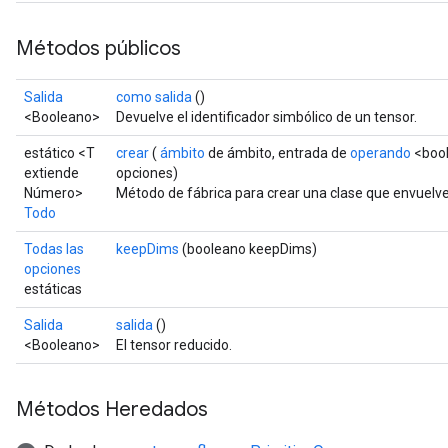
Métodos públicos
Salida
como salida
()
<Booleano>
Devuelve el identificador simbólico de un tensor.
estático <T
crear
(
ámbito
de ámbito, entrada de
operando
<bool
extiende
opciones)
Número>
Método de fábrica para crear una clase que envuelv
Todo
Todas las
keepDims
(booleano keepDims)
opciones
estáticas
Salida
salida
()
<Booleano>
El tensor reducido.
Métodos Heredados