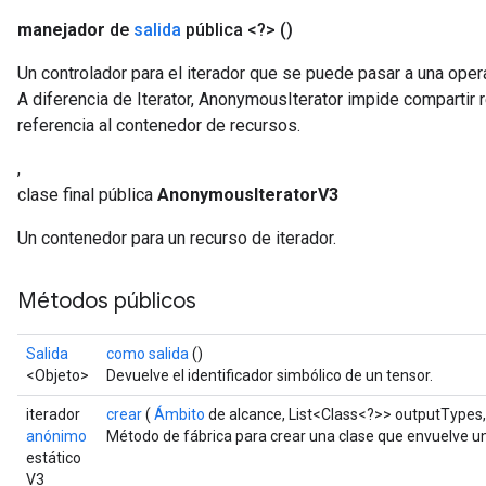
manejador
de
salida
pública <?>
()
leOp
Un controlador para el iterador que se puede pasar a una opera
A diferencia de Iterator, AnonymousIterator impide compartir
referencia al contenedor de recursos.
,
clase final pública
AnonymousIteratorV3
Un contenedor para un recurso de iterador.
Métodos públicos
Salida
como salida
()
<Objeto>
Devuelve el identificador simbólico de un tensor.
Flush
iterador
crear
(
Ámbito
de alcance, List<Class<?>> outputTypes,
anónimo
Método de fábrica para crear una clase que envuelve 
estático
eHandleOp
V3