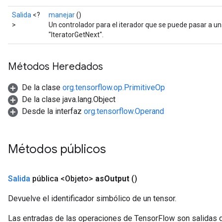
Salida
<?
manejar
()
>
Un controlador para el iterador que se puede pasar a u
"IteratorGetNext".
ureSplit
Métodos Heredados
De la clase
org.tensorflow.op.PrimitiveOp
De la clase java.lang.Object
Desde la interfaz
org.tensorflow.Operand
Métodos públicos
Salida
pública <Objeto>
as
Output
()
Devuelve el identificador simbólico de un tensor.
Las entradas de las operaciones de TensorFlow son salidas d