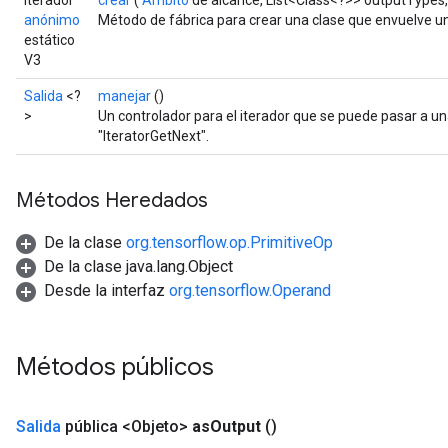
iterador
crear
(
Ámbito
de alcance, List<Class<?>> outputTypes,
anónimo
Método de fábrica para crear una clase que envuelve 
estático
V3
Salida
<?
manejar
()
>
Un controlador para el iterador que se puede pasar a u
"IteratorGetNext".
Métodos Heredados
De la clase
org.tensorflow.op.PrimitiveOp
De la clase java.lang.Object
Desde la interfaz
org.tensorflow.Operand
Métodos públicos
Salida
pública <Objeto>
as
Output
()