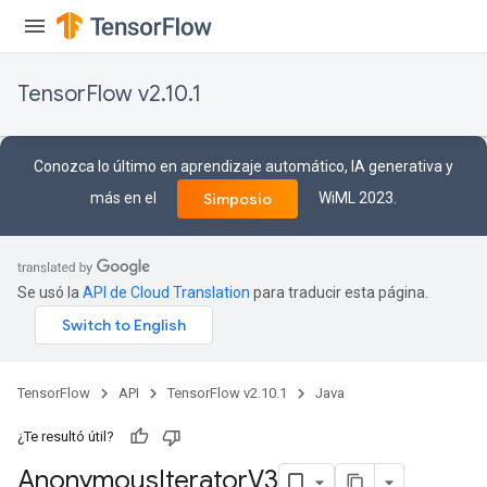
TensorFlow v2.10.1
Conozca lo último en aprendizaje automático, IA generativa y
más en el
WiML 2023.
Simposio
Se usó la
API de Cloud Translation
para traducir esta página.
TensorFlow
API
TensorFlow v2.10.1
Java
¿Te resultó útil?
Anonymous
Iterator
V3