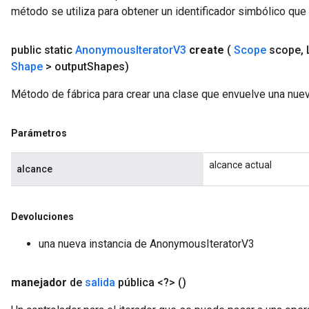
método se utiliza para obtener un identificador simbólico que 
public static
Anonymous
Iterator
V3
create
(
Scope
scope
,
L
Shape
> output
Shapes)
Método de fábrica para crear una clase que envuelve una nu
Parámetros
alcance actual
alcance
Devoluciones
una nueva instancia de AnonymousIteratorV3
manejador
de
salida
pública <?>
()