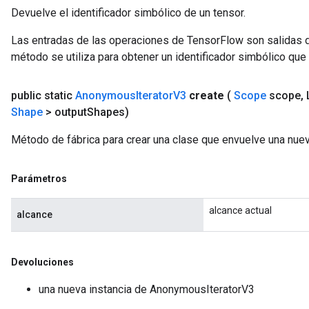
Devuelve el identificador simbólico de un tensor.
Las entradas de las operaciones de TensorFlow son salidas d
método se utiliza para obtener un identificador simbólico que 
public static
Anonymous
Iterator
V3
create
(
Scope
scope
,
L
Shape
> output
Shapes)
Método de fábrica para crear una clase que envuelve una nu
Parámetros
t
alcance actual
alcance
Devoluciones
una nueva instancia de AnonymousIteratorV3
source