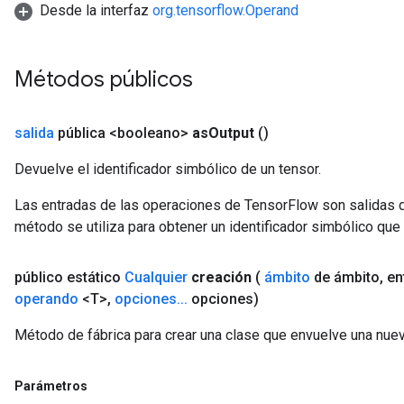
Desde la interfaz
org.tensorflow.Operand
Métodos públicos
salida
pública <booleano>
as
Output
()
t
Devuelve el identificador simbólico de un tensor.
Las entradas de las operaciones de TensorFlow son salidas d
método se utiliza para obtener un identificador simbólico que 
público estático
Cualquier
creación
(
ámbito
de ámbito
,
en
operando
<T>
,
opciones
.
.
.
opciones)
source
Método de fábrica para crear una clase que envuelve una nuev
leOp
Parámetros