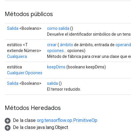
Métodos públicos
Salida
<Booleano>
como salida
()
Devuelve el identificador simbólico de un tens
estático <T
crear
(
ámbito
de ámbito, entrada de
operan
extiende Número>
opciones...
opciones)
Cualquiera
Método de fábrica para crear una clase que 
estática
keepDims
(booleano keepDims)
Cualquier.Opciones
Salida
<Booleano>
salida
()
El tensor reducido.
Métodos Heredados
De la clase
org.tensorflow.op.PrimitiveOp
De la clase java.lang.Object