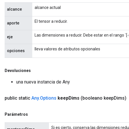
alcance actual
alcance
El tensor a reducir.
aporte
Las dimensiones a reducir. Debe estar en el rango `[-r
eje
lleva valores de atributos opcionales
opciones
Devoluciones
Flush
una nueva instancia de Any
eHandleOp
public static
Any
.
Options
keep
Dims
(booleano keep
Dims)
Parámetros
ureSplit
Si es cierto, conserva las dimensiones redu