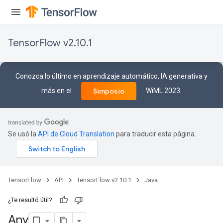
TensorFlow v2.10.1
Conozca lo último en aprendizaje automático, IA generativa y
más en el
WiML 2023.
Simposio
Se usó la
API de Cloud Translation
para traducir esta página.
rs
TensorFlow
API
TensorFlow v2.10.1
Java
¿Te resultó útil?
Any