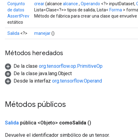
Conjunto
crear
(alcance
alcance
,
Operando
<?> inputDataset,
de datos
Lista<Clase<?>> tipos de salida, Lista<
Forma
> forma
AssertPrev
Método de fábrica para crear una clase que envuelv
estático
Salida
<?>
manejar
()
Métodos heredados
De la clase
org.tensorflow.op.PrimitiveOp
De la clase java.lang.Object
Desde la interfaz
org.tensorflow.Operand
Métodos públicos
Salida
pública <Objeto>
como
Salida
()
Devuelve el identificador simbólico de un tensor.