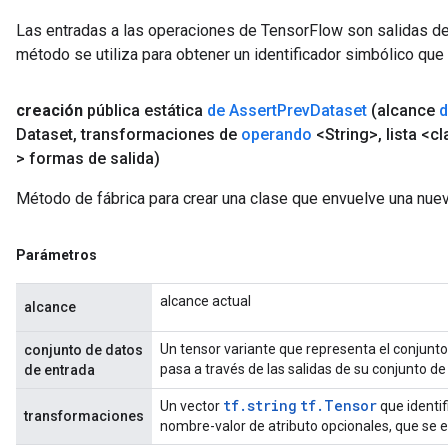
Las entradas a las operaciones de TensorFlow son salidas de
t
método se utiliza para obtener un identificador simbólico que 
creación
pública estática
de Assert
Prev
Dataset
(alcance
d
Dataset
,
transformaciones de
operando
<String>
,
lista <cl
> formas de salida)
source
Método de fábrica para crear una clase que envuelve una nue
Parámetros
leOp
alcance actual
alcance
Un tensor variante que representa el conjunt
conjunto de datos
pasa a través de las salidas de su conjunto de
de entrada
tf.string
tf.Tensor
Un vector
que identif
transformaciones
nombre-valor de atributo opcionales, que se 