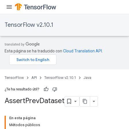
TensorFlow v2.10.1
Esta página se ha traducido con
Cloud Translation API
.
rs
TensorFlow
API
TensorFlow v2.10.1
Java
¿Te ha resultado útil?
Assert
Prev
Dataset
En esta página
Métodos públicos