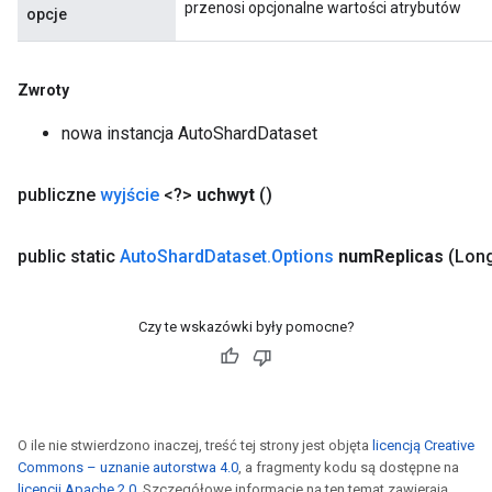
przenosi opcjonalne wartości atrybutów
opcje
Zwroty
nowa instancja AutoShardDataset
publiczne
wyjście
<?>
uchwyt
()
public static
Auto
Shard
Dataset
.
Options
num
Replicas
(Lon
Czy te wskazówki były pomocne?
O ile nie stwierdzono inaczej, treść tej strony jest objęta
licencją Creative
Commons – uznanie autorstwa 4.0
, a fragmenty kodu są dostępne na
licencji Apache 2.0
. Szczegółowe informacje na ten temat zawierają