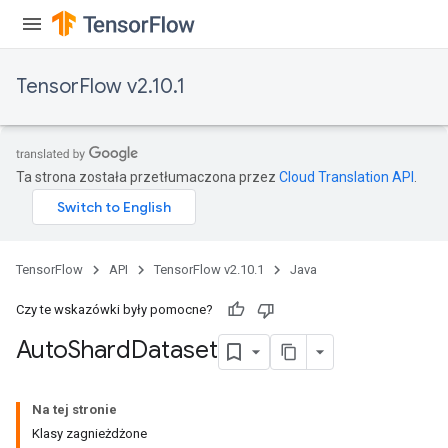
TensorFlow v2.10.1
Ta strona została przetłumaczona przez
Cloud Translation API
.
TensorFlow
API
TensorFlow v2.10.1
Java
Czy te wskazówki były pomocne?
Auto
Shard
Dataset
Na tej stronie
Klasy zagnieżdżone