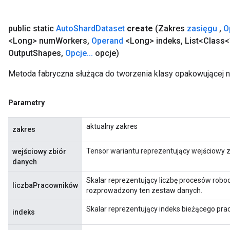
public static
Auto
Shard
Dataset
create
(Zakres
zasięgu
,
O
<Long> num
Workers
,
Operand
<Long> indeks
,
List<Class<
ureSplit
Output
Shapes
,
Opcje
.
.
.
opcje)
Metoda fabryczna służąca do tworzenia klasy opakowującej 
Parametry
aktualny zakres
zakres
Tensor wariantu reprezentujący wejściowy z
wejściowy zbiór
danych
Skalar reprezentujący liczbę procesów rob
liczbaPracowników
rozprowadzony ten zestaw danych.
Skalar reprezentujący indeks bieżącego pr
indeks