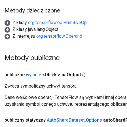
Metody dziedziczone
leOp
Z klasy
org.tensorflow.op.PrimitiveOp
Z klasy java.lang.Object
Z interfejsu
org.tensorflow.Operand
Metody publiczne
publiczne
wyjście
<Obiekt>
as
Output
()
Zwraca symboliczny uchwyt tensora.
Dane wejściowe operacji TensorFlow są wynikami innej operac
uzyskania symbolicznego uchwytu reprezentującego obliczen
Flush
publiczny statyczny
Auto
Shard
Dataset
.
Options
auto
Shard
eHandleOp