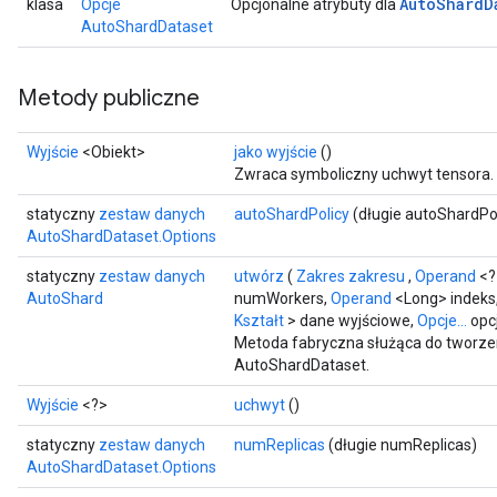
Auto
Shard
D
klasa
Opcje
Opcjonalne atrybuty dla
AutoShardDataset
Metody publiczne
Wyjście
<Obiekt>
jako wyjście
()
Zwraca symboliczny uchwyt tensora.
statyczny
zestaw danych
autoShardPolicy
(długie autoShardPol
AutoShardDataset.Options
statyczny
zestaw danych
utwórz
(
Zakres zakresu
,
Operand
<?
AutoShard
numWorkers,
Operand
<Long> indeks,
Kształt
> dane wyjściowe,
Opcje...
opc
t
Metoda fabryczna służąca do tworze
AutoShardDataset.
Wyjście
<?>
uchwyt
()
statyczny
zestaw danych
numReplicas
(długie numReplicas)
AutoShardDataset.Options
source