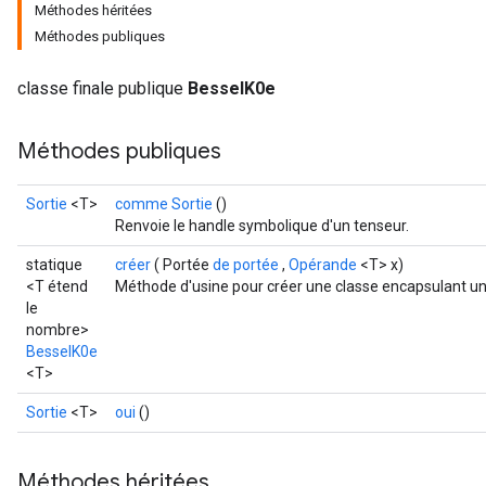
Méthodes héritées
Méthodes publiques
classe finale publique
BesselK0e
Méthodes publiques
Sortie
<T>
comme Sortie
()
Renvoie le handle symbolique d'un tenseur.
statique
créer
( Portée
de portée
,
Opérande
<T> x)
<T étend
Méthode d'usine pour créer une classe encapsulant un
le
t
nombre>
BesselK0e
<T>
Sortie
<T>
oui
()
source
Méthodes héritées