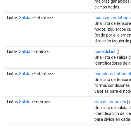
mejores ganancias p
ciertos nodos.
Lista<
Salida
<Flotante>>
nodoizquierdoContr
Una lista de tensore
nodos izquierdos cu
(dado por el element
dirección izquierda 
Lista<
Salida
<Entero>>
nodeIdsList
()
Una lista de salida 
identificadores de 
Lista<
Salida
<Flotante>>
nododerechoContrib
Una lista de tensor
forma/condiciones q
valor es para el no
Lista<
Salida
<Entero>>
lista de umbrales
()
Una lista de salida 
identificación del 
para dividir en cada