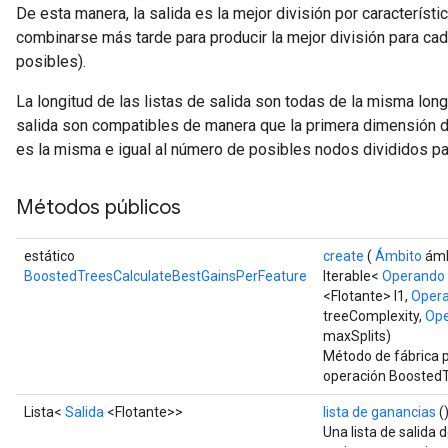
Flush
De esta manera, la salida es la mejor división por característi
combinarse más tarde para producir la mejor división para cad
posibles).
eHandleOp
La longitud de las listas de salida son todas de la misma lon
salida son compatibles de manera que la primera dimensión d
es la misma e igual al número de posibles nodos divididos pa
ureSplit
Métodos públicos
estático
create
(
Ámbito
ámb
BoostedTreesCalculateBestGainsPerFeature
Iterable<
Operando
<Flotante> l1,
Oper
treeComplexity,
Op
maxSplits)
Método de fábrica 
operación BoostedT
Lista<
Salida
<Flotante>>
lista de ganancias
(
Una lista de salida 