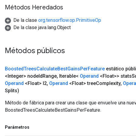
Métodos Heredados
De la clase
org.tensorflow.op.PrimitiveOp
De la clase java.lang.Object
Métodos públicos
Boosted
Trees
Calculate
Best
Gains
Per
Feature
estático públ
<Integer> node
Id
Range
,
Iterable<
Operand
<Float>> stats
S
Operand
<Float> l2
,
Operand
<Float> tree
Complexity
,
Oper
Splits)
Método de fábrica para crear una clase que envuelve una nue
BoostedTreesCalculateBestGainsPerFeature.
Parámetros