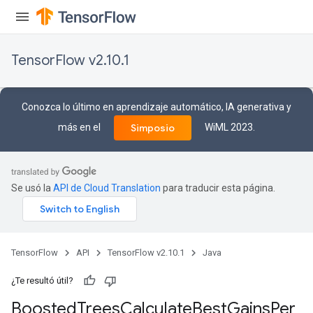
TensorFlow v2.10.1
Conozca lo último en aprendizaje automático, IA generativa y
más en el
WiML 2023.
Simposio
Se usó la
API de Cloud Translation
para traducir esta página.
TensorFlow
API
TensorFlow v2.10.1
Java
t
¿Te resultó útil?
Boosted
Trees
Calculate
Best
Gains
Per