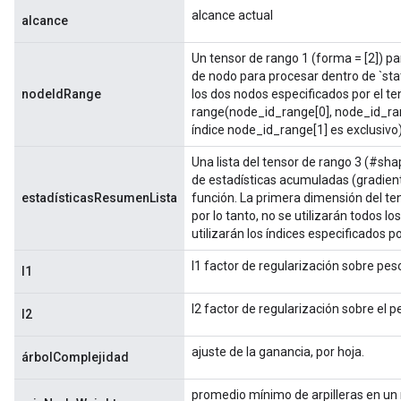
alcance actual
alcance
Un tensor de rango 1 (forma = [2]) par
de nodo para procesar dentro de `sta
nodeIdRange
los dos nodos especificados por el te
range(node_id_range[0], node_id_ran
índice node_id_range[1] es exclusivo)
Una lista del tensor de rango 3 (#sh
de estadísticas acumuladas (gradient
estadísticasResumenLista
función. La primera dimensión del te
por lo tanto, no se utilizarán todos l
utilizarán los índices especificados p
l1 factor de regularización sobre peso
l1
l2 factor de regularización sobre el pe
l2
ajuste de la ganancia, por hoja.
árbolComplejidad
promedio mínimo de arpilleras en un 