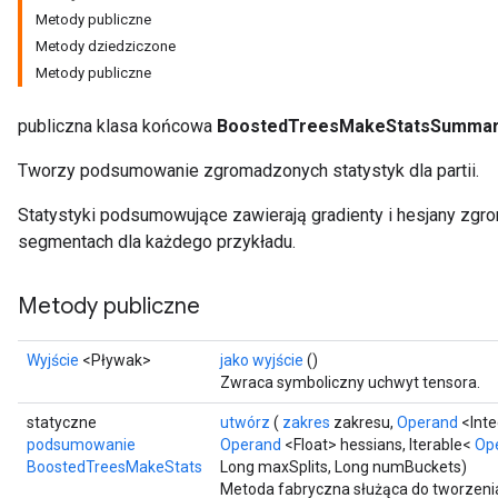
Metody publiczne
Metody dziedziczone
Metody publiczne
publiczna klasa końcowa
BoostedTreesMakeStatsSumma
Flush
Tworzy podsumowanie zgromadzonych statystyk dla partii.
Statystyki podsumowujące zawierają gradienty i hesjany zg
eHandleOp
segmentach dla każdego przykładu.
Metody publiczne
ureSplit
Wyjście
<Pływak>
jako wyjście
()
Zwraca symboliczny uchwyt tensora.
statyczne
utwórz
(
zakres
zakresu,
Operand
<Inte
podsumowanie
Operand
<Float> hessians, Iterable<
Op
BoostedTreesMakeStats
Long maxSplits, Long numBuckets)
Metoda fabryczna służąca do tworzeni