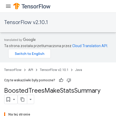
t
TensorFlow v2.10.1
Ta strona została przetłumaczona przez
Cloud Translation API
.
source
TensorFlow
API
TensorFlow v2.10.1
Java
leOp
Czy te wskazówki były pomocne?
Boosted
Trees
Make
Stats
Summary
Na tej stronie