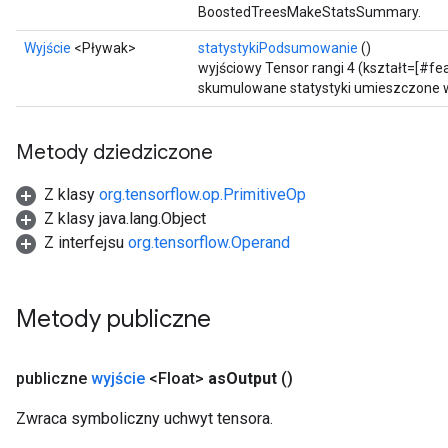
BoostedTreesMakeStatsSummary.
Wyjście
<Pływak>
statystykiPodsumowanie
()
wyjściowy Tensor rangi 4 (kształt=[#fea
skumulowane statystyki umieszczone w
Metody dziedziczone
Z klasy
org.tensorflow.op.PrimitiveOp
Z klasy java.lang.Object
Z interfejsu
org.tensorflow.Operand
Metody publiczne
publiczne
wyjście
<Float>
as
Output
()
Zwraca symboliczny uchwyt tensora.