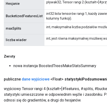
pływak32; Tensor rangi 2 (kształt=[#przyk
Hesjanie
int32 lista tensorów rangi 1, każdy zaw
BucketizedFeaturesList
kolumny funkcji).
int; maksymalna liczba podziałów możl
maxSplits
int; jest równa maksymalnej możliwej w
liczba wiader
Zwroty
nowa instancja BoostedTreesMakeStatsSummary
publiczne
dane wyjściowe
<Float>
statystyki
Podsumowan
wyjściowy Tensor rangi 4 (kształt=[#features, #splits, #buck
statystyki umieszczone w odpowiednim węźle i zasobniku. 
odnosi się do gradientów, a drugi do hesjanów.