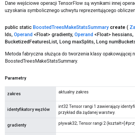
Dane wejściowe operacji TensorFlow są wynikami innej operac
uzyskania symbolicznego uchwytu reprezentującego obliczen
public static
Boosted
Trees
Make
Stats
Summary
create
(
Za
Ids
,
Operand
<Float> gradienty
,
Operand
<Float> hessians
,
Bucketized
Features
List
,
Long max
Splits
,
Long num
Bucket
Metoda fabryczna służąca do tworzenia klasy opakowującej 
BoostedTreesMakeStatsSummary.
Parametry
aktualny zakres
zakres
int32 Tensor rangi 1 zawierający identyf
identyfikatory węzłów
przykład dla żądanej warstwy.
pływak32; Tensor rangi 2 (kształt=[#przy
gradienty