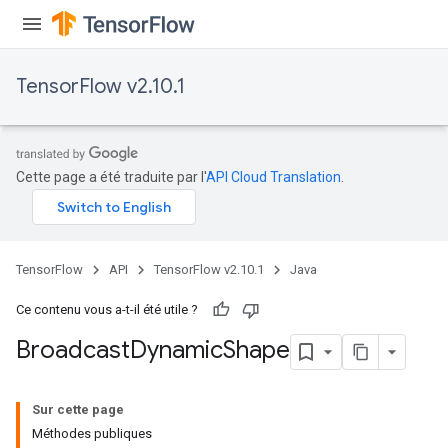
TensorFlow v2.10.1
Cette page a été traduite par l'
API Cloud Translation
.
Flush
eHandleOp
TensorFlow
API
TensorFlow v2.10.1
Java
Ce contenu vous a-t-il été utile ?
Broadcast
Dynamic
Shape
ureSplit
Sur cette page
Méthodes publiques