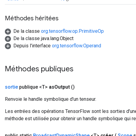
Méthodes héritées
De la classe
org.tensorflow.op.PrimitiveOp
De la classe java.lang.Object
Depuis l'interface
org.tensorflow.Operand
Méthodes publiques
sortie
publique <T>
as
Output
()
Renvoie le handle symbolique d'un tenseur.
Les entrées des opérations TensorFlow sont les sorties d'une
méthode est utilisée pour obtenir un handle symbolique qui rep
public static
Broadcast
Dynamic
Shape
<T>
créer
(
Scope
s