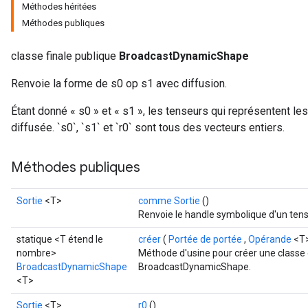
Méthodes héritées
Méthodes publiques
classe finale publique
BroadcastDynamicShape
Renvoie la forme de s0 op s1 avec diffusion.
Étant donné « s0 » et « s1 », les tenseurs qui représentent les
diffusée. `s0`, `s1` et `r0` sont tous des vecteurs entiers.
Méthodes publiques
Sortie
<T>
comme Sortie
()
Renvoie le handle symbolique d'un tens
statique <T étend le
créer
(
Portée de portée
,
Opérande
<T>
nombre>
Méthode d'usine pour créer une classe
BroadcastDynamicShape
BroadcastDynamicShape.
<T>
Sortie
<T>
r0
()