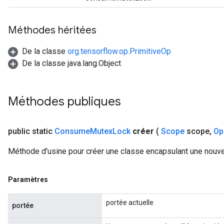
Méthodes héritées
De la classe
org.tensorflow.op.PrimitiveOp
De la classe java.lang.Object
Méthodes publiques
public static
Consume
Mutex
Lock
créer
(
Scope
scope
,
Op
Méthode d'usine pour créer une classe encapsulant une nou
Paramètres
portée actuelle
portée