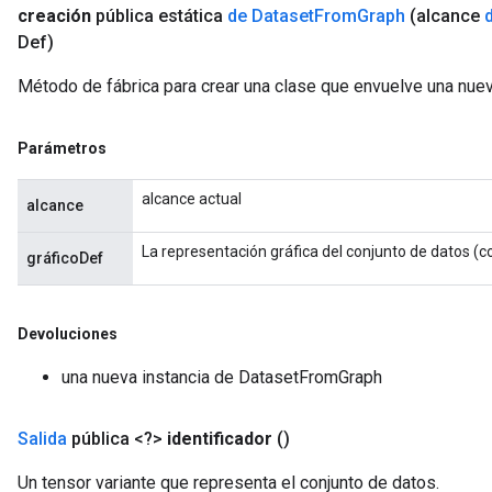
creación
pública estática
de Dataset
From
Graph
(alcance
Def)
Método de fábrica para crear una clase que envuelve una nu
Parámetros
alcance actual
rBatch
alcance
La representación gráfica del conjunto de datos (
gráficoDef
Batch
atch
Devoluciones
una nueva instancia de DatasetFromGraph
Salida
pública <?>
identificador
()
Un tensor variante que representa el conjunto de datos.