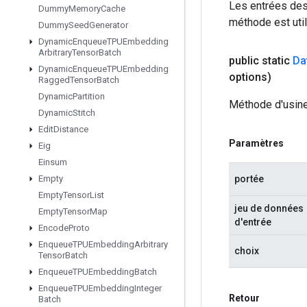
Les entrées des
Dummy
Memory
Cache
méthode est util
Dummy
Seed
Generator
Dynamic
Enqueue
TPUEmbedding
Arbitrary
Tensor
Batch
public static
Da
Dynamic
Enqueue
TPUEmbedding
options)
Ragged
Tensor
Batch
Dynamic
Partition
Méthode d'usine
Dynamic
Stitch
Edit
Distance
Paramètres
Eig
Einsum
portée
Empty
Empty
Tensor
List
jeu de données
Empty
Tensor
Map
d'entrée
Encode
Proto
Enqueue
TPUEmbedding
Arbitrary
choix
Tensor
Batch
Enqueue
TPUEmbedding
Batch
Enqueue
TPUEmbedding
Integer
Retour
Batch