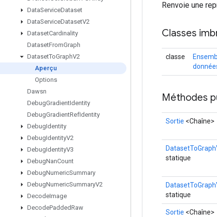
Renvoie une repr
Data
Service
Dataset
Data
Service
Dataset
V2
Classes imb
Dataset
Cardinality
Dataset
From
Graph
classe
Ensemb
Dataset
To
Graph
V2
donnée
Aperçu
Options
Dawsn
Méthodes p
Debug
Gradient
Identity
Debug
Gradient
Ref
Identity
Sortie
<Chaîne>
Debug
Identity
Debug
Identity
V2
DatasetToGraph
Debug
Identity
V3
statique
Debug
Nan
Count
Debug
Numeric
Summary
Debug
Numeric
Summary
V2
DatasetToGraph
statique
Decode
Image
Decode
Padded
Raw
Sortie
<Chaîne>