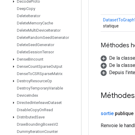
Decode
Proto
Deep
Copy
Delete
Iterator
DatasetToGraph
Delete
Memory
Cache
statique
Delete
Multi
Device
Iterator
Delete
Random
Seed
Generator
Méthodes h
Delete
Seed
Generator
Delete
Session
Tensor
De la class
Dense
Bincount
De la classe
Dense
Count
Sparse
Output
Depuis l'int
Dense
To
CSRSparse
Matrix
Destroy
Resource
Op
Destroy
Temporary
Variable
Méthodes
Device
Index
Directed
Interleave
Dataset
Disable
Copy
On
Read
sortie
publique 
Distributed
Save
Draw
Bounding
Boxes
V2
Renvoie le hand
Dummy
Iteration
Counter