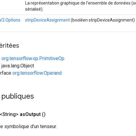
La représentation graphique de l'ensemble de données (
sérialisé).
V2.Options
stripDeviceAssignment
(booléen stripDeviceAssignment)
éritées
e
org.tensorflow.op.PrimitiveOp
 java.lang.Object
erface
org.tensorflow.Operand
 publiques
<String>
as
Output
()
le symbolique d'un tenseur.