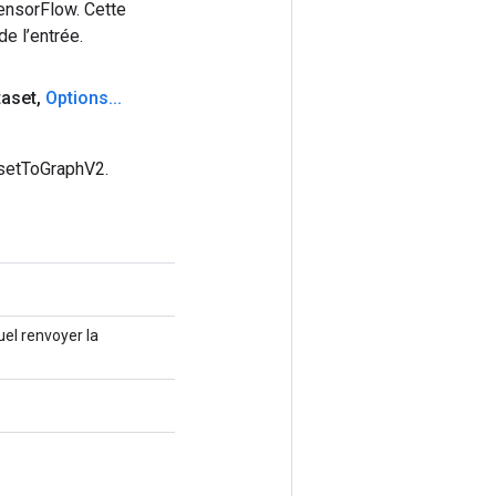
ensorFlow. Cette
e l’entrée.
taset
,
Options
.
.
.
asetToGraphV2.
el renvoyer la