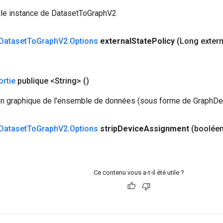
lle instance de DatasetToGraphV2
Dataset
To
Graph
V2
.
Options
external
State
Policy
(Long extern
ortie
publique <String>
()
on graphique de l'ensemble de données (sous forme de GraphDef 
Dataset
To
Graph
V2
.
Options
strip
Device
Assignment
(booléen
Ce contenu vous a-t-il été utile ?