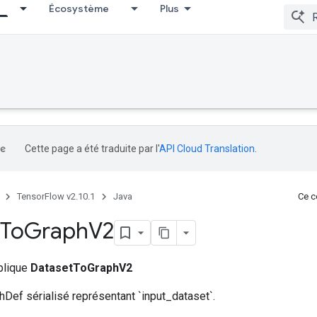
Écosystème
Plus
Cette page a été traduite par l'
API Cloud Translation
.
TensorFlow v2.10.1
Java
Ce co
To
Graph
V2
ublique
DatasetToGraphV2
Def sérialisé représentant `input_dataset`.