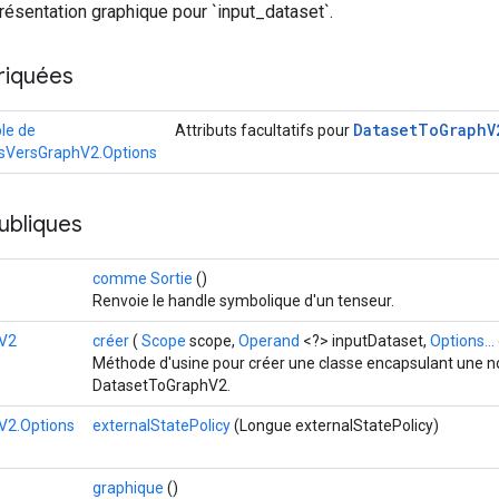
ésentation graphique pour `input_dataset`.
riquées
Dataset
To
Graph
V
le de
Attributs facultatifs pour
sVersGraphV2.Options
ubliques
comme Sortie
()
Renvoie le handle symbolique d'un tenseur.
V2
créer
(
Scope
scope,
Operand
<?> inputDataset,
Options...
Méthode d'usine pour créer une classe encapsulant une n
DatasetToGraphV2.
V2.Options
externalStatePolicy
(Longue externalStatePolicy)
graphique
()