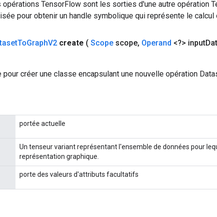
 opérations TensorFlow sont les sorties d'une autre opération T
isée pour obtenir un handle symbolique qui représente le calcul d
taset
To
Graph
V2
create
(
Scope
scope
,
Operand
<?> input
Da
 pour créer une classe encapsulant une nouvelle opération Dat
portée actuelle
Un tenseur variant représentant l'ensemble de données pour lequ
représentation graphique.
porte des valeurs d'attributs facultatifs