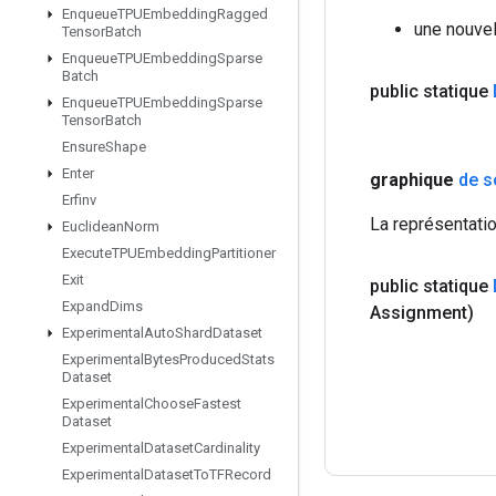
Enqueue
TPUEmbedding
Ragged
une nouve
Tensor
Batch
Enqueue
TPUEmbedding
Sparse
Batch
public statique
Enqueue
TPUEmbedding
Sparse
Tensor
Batch
Ensure
Shape
Enter
graphique
de s
Erfinv
La représentati
Euclidean
Norm
Execute
TPUEmbedding
Partitioner
Exit
public statique
Expand
Dims
Assignment)
Experimental
Auto
Shard
Dataset
Experimental
Bytes
Produced
Stats
Dataset
Experimental
Choose
Fastest
Dataset
Experimental
Dataset
Cardinality
Experimental
Dataset
To
TFRecord