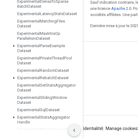
Experimental
Dense
To
Sparse
Sauf indication contraire, 
Batch
Dataset
une licence
Apache 2.0
. P
Experimental
Latency
Stats
Dataset
sociétés affiliées. Une part
Experimental
Matching
Files
Dernière mise à jour le 202
Dataset
Experimental
Max
Intra
Op
Parallelism
Dataset
Experimental
Parse
Example
Dataset
Rester connecté
Experimental
Private
Thread
Pool
Dataset
Blog
Experimental
Random
Dataset
Forum
Experimental
Rebatch
Dataset
GitHub
Experimental
Set
Stats
Aggregator
Dataset
Twitter
Experimental
Sliding
Window
Dataset
YouTube
Experimental
Sql
Dataset
Experimental
Stats
Aggregator
Handle
Conditions d'utilisation
Règles de confidentialité
Manage cookies
Experimental
Stats
Aggregator
Summary