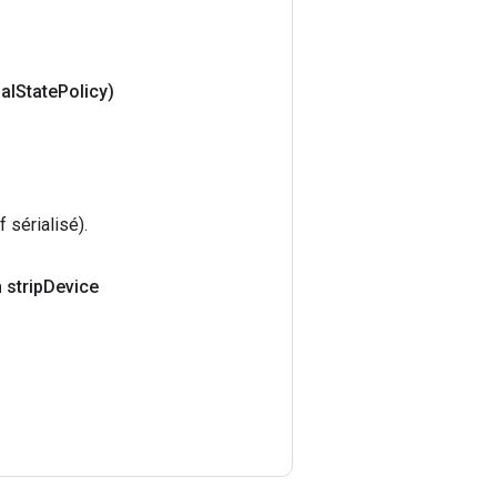
al
State
Policy)
sérialisé).
 strip
Device