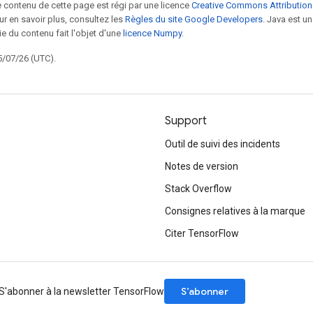
le contenu de cette page est régi par une licence
Creative Commons Attribution
our en savoir plus, consultez les
Règles du site Google Developers
. Java est 
ie du contenu fait l'objet d'une
licence Numpy
.
5/07/26 (UTC).
Support
Outil de suivi des incidents
Notes de version
Stack Overflow
Consignes relatives à la marque
Citer TensorFlow
S’abonner
S'abonner à la newsletter TensorFlow