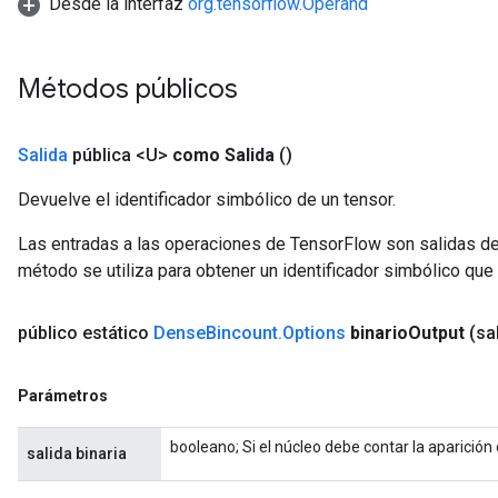
Desde la interfaz
org.tensorflow.Operand
Métodos públicos
Salida
pública <U>
como Salida
()
Devuelve el identificador simbólico de un tensor.
Las entradas a las operaciones de TensorFlow son salidas de
método se utiliza para obtener un identificador simbólico que 
público estático
Dense
Bincount
.
Options
binario
Output
(sa
Parámetros
booleano; Si el núcleo debe contar la aparición
salida binaria