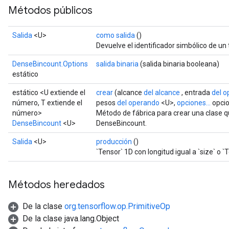
Métodos públicos
Salida
<U>
como salida
()
Devuelve el identificador simbólico de un 
DenseBincount.Options
salida binaria
(salida binaria booleana)
estático
rBatch
estático <U extiende el
crear
(alcance
del alcance
, entrada
del 
número, T extiende el
pesos
del operando
<U>,
opciones...
opci
número>
Método de fábrica para crear una clase 
Batch
DenseBincount
<U>
DenseBincount.
atch
Salida
<U>
producción
()
`Tensor` 1D con longitud igual a `size` o `
Métodos heredados
De la clase
org.tensorflow.op.PrimitiveOp
De la clase java.lang.Object