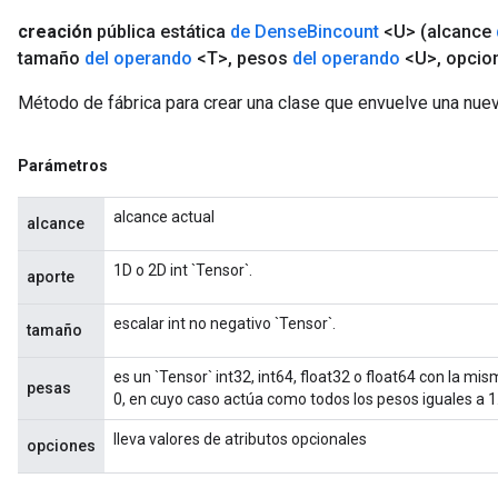
creación
pública estática
de Dense
Bincount
<U>
(alcance
tamaño
del operando
<T>
,
pesos
del operando
<U>
,
opcio
Método de fábrica para crear una clase que envuelve una nue
Parámetros
alcance actual
alcance
1D o 2D int `Tensor`.
aporte
escalar int no negativo `Tensor`.
tamaño
es un `Tensor` int32, int64, float32 o float64 con la mis
pesas
0, en cuyo caso actúa como todos los pesos iguales a 1
lleva valores de atributos opcionales
opciones