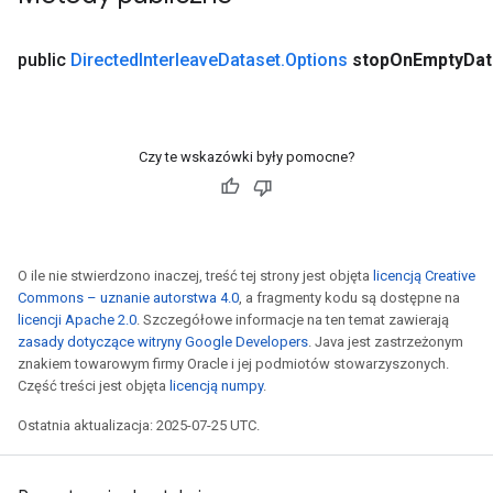
Batch
public
Directed
Interleave
Dataset
.
Options
stop
On
Empty
Dat
atch
Czy te wskazówki były pomocne?
O ile nie stwierdzono inaczej, treść tej strony jest objęta
licencją Creative
Commons – uznanie autorstwa 4.0
, a fragmenty kodu są dostępne na
licencji Apache 2.0
. Szczegółowe informacje na ten temat zawierają
zasady dotyczące witryny Google Developers
. Java jest zastrzeżonym
znakiem towarowym firmy Oracle i jej podmiotów stowarzyszonych.
Część treści jest objęta
licencją numpy
.
Ostatnia aktualizacja: 2025-07-25 UTC.