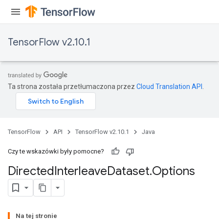
TensorFlow v2.10.1
Ta strona została przetłumaczona przez
Cloud Translation API
.
TensorFlow
API
TensorFlow v2.10.1
Java
Czy te wskazówki były pomocne?
Directed
Interleave
Dataset
.
Options
Na tej stronie