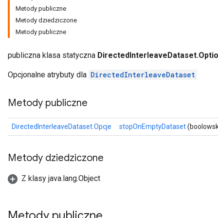
Metody publiczne
Metody dziedziczone
Metody publiczne
publiczna klasa statyczna
DirectedInterleaveDataset.Opti
ryTensorBatch
Opcjonalne atrybuty dla
DirectedInterleaveDataset
dTensorBatch
Metody publiczne
DirectedInterleaveDataset.Opcje
stopOnEmptyDataset
(boolowsk
Metody dziedziczone
Z klasy java.lang.Object
rBatch
Metody publiczne